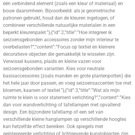
één verbindend element (zoals een kleur of materiaal) en
bouw daaromheen. Bijvoorbeeld: als je geometrische
patronen gebruikt, houd dan de kleuren ingetogen, of
combineer verschillende natuurlijke materialen in een
beperkt kleurenpalet.”},{“id”:2,”title”:”Hoe integreer ik
seizoensgebonden accessoires zonder mijn interieur te
overbelasten?”,”content”:”Focus op textiel en kleinere
decoratieve objecten die gemakkelijk te wisselen zijn.
Verwissel kussens, plaids en kleine vazen voor
seizoensgebonden varianten. Kies voor neutrale
basisaccessoires (zoals manden en grote plantenpotten) die
het hele jaar door passen, en voeg seizoensaccenten toe met
bloemen, kaarsen of textiel.”},{“id”:3,”title”:”Wat als mijn
ruimte te klein is voor statement verlichting?”,”content”:”Kies
dan voor wandverlichting of tafellampen met opvallend
design. Een bijzondere tafellamp of een set van
verschillende kleine hanglampen op verschillende hoogtes
kan hetzelfde effect bereiken. Ook spiegels met
geïntegreerde verlichting of lichtgevende kunstobjecten zijn