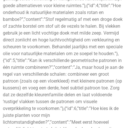
goede alternatieven voor kleine ruimtes.”},{“id”:4,”title”:”Hoe
onderhoud ik natuurlijke materialen zoals rotan en
bamboe?”,”content”:”Stof regelmatig af met een droge doek
of zachte borstel om stof uit de vezels te halen. Bij vlekken
gebruik je een licht vochtige doek met milde zeep. Vermijd
direct zonlicht en hoge luchtvochtigheid om verkleuring en
scheuren te voorkomen. Behandel jaarlijks met een speciale
olie voor natuurlijke materialen om ze soepel te houden.”},
{“id”:5,”title”:”Kan ik verschillende geometrische patronen in
één ruimte combineren?”,”content”:”Ja, maar houd je aan de
regel van verschillende schalen: combineer een groot
patroon (zoals op een vloerkleed) met kleinere patronen (op
kussens) en voeg een derde, heel subtiel patroon toe. Zorg
dat ze dezelfde kleurenfamilie delen en laat voldoende
‘rustige’ vlakken tussen de patronen om visuele
overprikkeling te voorkomen.”},{“id”:6,”title”:”Hoe kies ik de
juiste planten voor mijn
lichtomstandigheden?”,”content”:”Meet eerst hoeveel