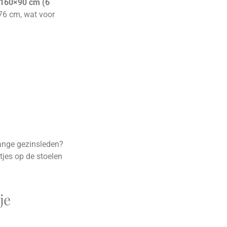
 160×90 cm (6
 76 cm, wat voor
lange gezinsleden?
tjes op de stoelen
je