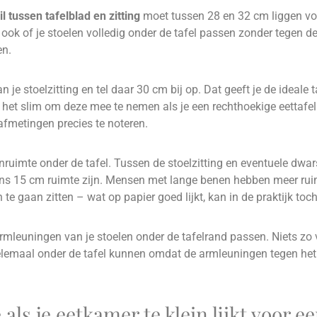
l tussen tafelblad en zitting
moet tussen 28 en 32 cm liggen vo
ook of je stoelen volledig onder de tafel passen zonder tegen de
en.
 je stoelzitting en tel daar 30 cm bij op. Dat geeft je de ideale 
s het slim om deze mee te nemen als je een rechthoekige eettafel
e afmetingen precies te noteren.
nruimte onder de tafel. Tussen de stoelzitting en eventuele dwa
ns 15 cm ruimte zijn. Mensen met lange benen hebben meer ruim
en te gaan zitten – wat op papier goed lijkt, kan in de praktijk to
armleuningen van je stoelen onder de tafelrand passen. Niets zo 
helemaal onder de tafel kunnen omdat de armleuningen tegen het
 als je eetkamer te klein lijkt voor e