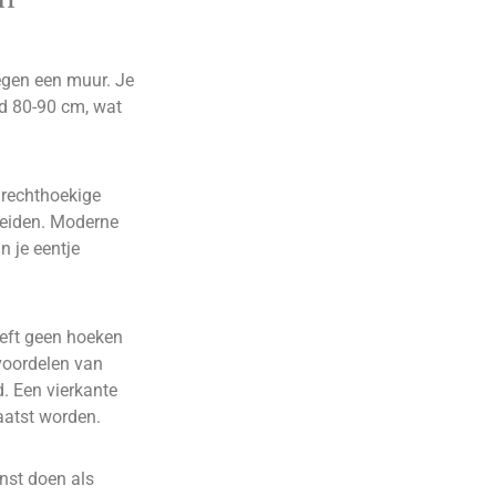
tegen een muur. Je
rd 80-90 cm, wat
 rechthoekige
breiden. Moderne
n je eentje
eeft geen hoeken
 voordelen van
. Een vierkante
aatst worden.
nst doen als