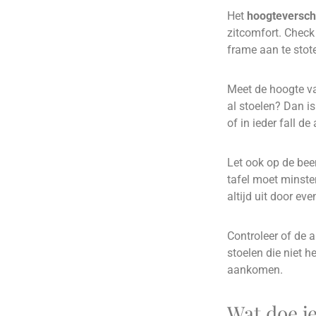
Het
hoogteverschi
zitcomfort. Check 
frame aan te stot
Meet de hoogte van
al stoelen? Dan i
of in ieder fall d
Let ook op de bee
tafel moet minste
altijd uit door ev
Controleer of de 
stoelen die niet 
aankomen.
Wat doe je