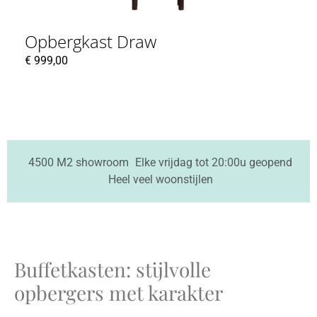
Opbergkast Draw
€
999,00
4500 M2 showroom
Elke vrijdag tot 20:00u geopend
Heel veel woonstijlen
Buffetkasten: stijlvolle
opbergers met karakter