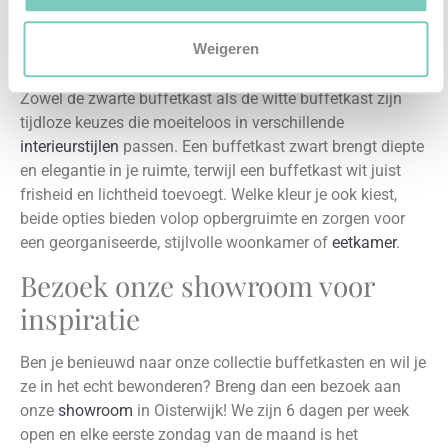
Zwarte en witte buffetkasten:
tijdloze klassiekers
Weigeren
Zowel de zwarte buffetkast als de witte buffetkast zijn
tijdloze keuzes die moeiteloos in verschillende
interieurstijlen
passen. Een buffetkast zwart brengt diepte
en elegantie in je ruimte, terwijl een buffetkast wit juist
frisheid en lichtheid toevoegt. Welke kleur je ook kiest,
beide opties bieden volop opbergruimte en zorgen voor
een georganiseerde, stijlvolle woonkamer of
eetkamer
.
Bezoek onze showroom voor
inspiratie
Ben je benieuwd naar onze collectie buffetkasten en wil je
ze in het echt bewonderen? Breng dan een bezoek aan
onze
showroom
in Oisterwijk! We zijn 6 dagen per week
open en elke eerste zondag van de maand is het