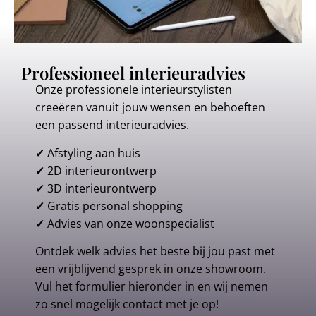
Professioneel interieuradvies
Onze professionele interieurstylisten
creeëren vanuit jouw wensen en behoeften
een passend interieuradvies.
✓
Afstyling aan huis
✓
2D interieurontwerp
✓
3D interieurontwerp
✓
Gratis personal shopping
✓
Advies van onze woonspecialist
Ontdek welk advies het beste bij jou past met
een vrijblijvend gesprek in onze showroom.
Vul het formulier hieronder in en wij nemen
zo snel mogelijk contact met je op!