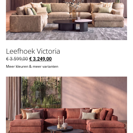
Leefhoek Victoria
€
3.599,00
€
3.249,00
Meer kleuren & meer varianten