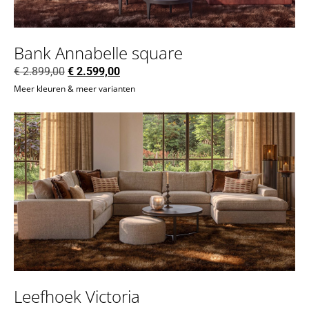
Bank Annabelle square
€
2.899,00
€
2.599,00
Meer kleuren & meer varianten
Leefhoek Victoria