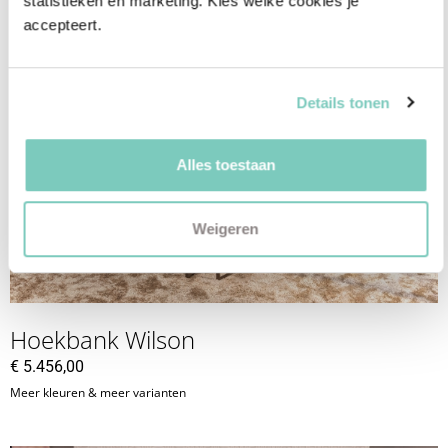
statistieken en marketing. Kies welke cookies je 
Meer kleuren & meer varianten
accepteert.
Details tonen
Alles toestaan
Weigeren
Hoekbank Wilson
€
5.456,00
Meer kleuren & meer varianten