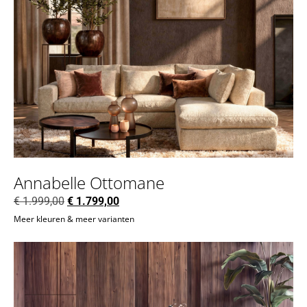
Annabelle Ottomane
€
1.999,00
€
1.799,00
Meer kleuren & meer varianten