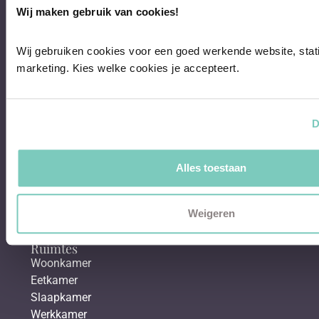
Wij maken gebruik van cookies!
Eettafels
Salontafels
Fauteuils
Wij gebruiken cookies voor een goed werkende website, stati
marketing. Kies welke cookies je accepteert.
Over Whoon
Klantenservice
Showroom
D
Binnenkijken bij
Shop the look
Alles toestaan
Interieurblog
Interieur posts
In de media
Weigeren
Werken bij Whoon
Ruimtes
Woonkamer
Eetkamer
Slaapkamer
Werkkamer