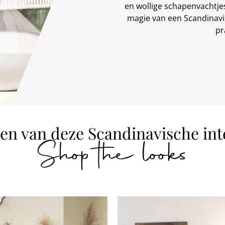
en wollige schapenvachtje
magie van een Scandinavis
pr
en van deze Scandinavische int
Shop the looks