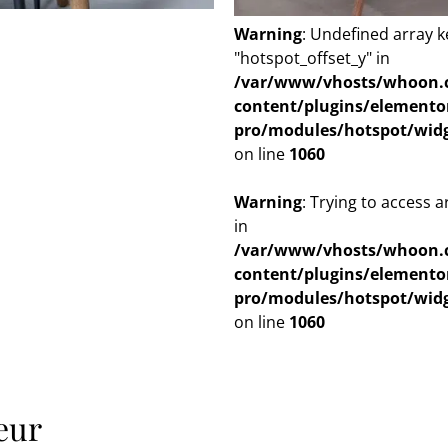
Warning
: Undefined array k
"hotspot_offset_y" in
/var/www/vhosts/whoon.
content/plugins/elemento
pro/modules/hotspot/wid
on line
1060
Warning
: Trying to access a
in
/var/www/vhosts/whoon.
content/plugins/elemento
pro/modules/hotspot/wid
on line
1060
eur