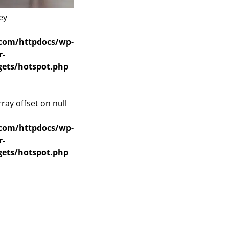
ey
com/httpdocs/wp-
r-
gets/hotspot.php
rray offset on null
com/httpdocs/wp-
r-
gets/hotspot.php