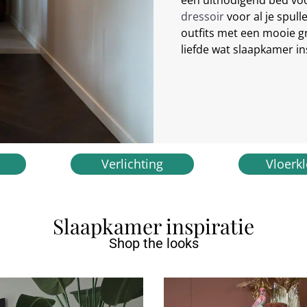
een uitnodigend bed voo
dressoir
voor al je spull
outfits met een mooie g
liefde wat slaapkamer in
Verlichting
Vloerk
Slaapkamer inspiratie
Shop the looks