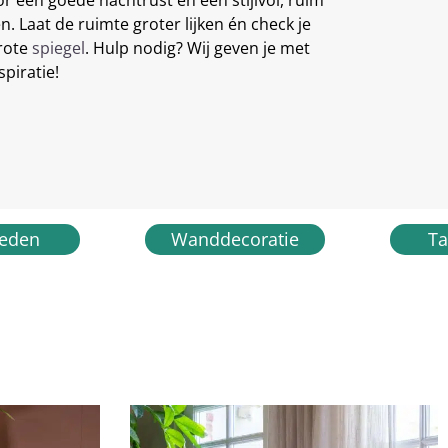
r een goede nachtrust en een stijlvol, ruim
en. Laat de ruimte groter lijken én check je
rote
spiegel
. Hulp nodig? Wij geven je met
spiratie!
leden
Wanddecoratie
Ta