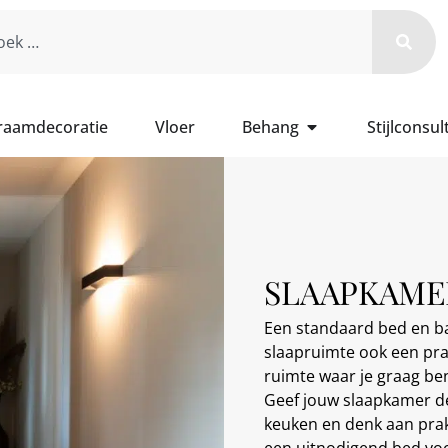
 raamdecoratie
Vloer
Behang
Stijlconsul
SLAAPKAMER
Een standaard bed en ba
slaapruimte ook een pra
ruimte waar je graag be
Geef jouw slaapkamer de
keuken en denk aan pra