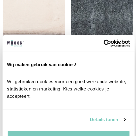
Wij maken gebruik van cookies!
Wij gebruiken cookies voor een goed werkende website, 
statistieken en marketing. Kies welke cookies je 
VLOERKLEED PLUSH
VLOERKLEED CASSIO
accepteert.
BEIGE
BLAUW
vanaf:
vanaf:
€
263,00
€
370,00
Details tonen