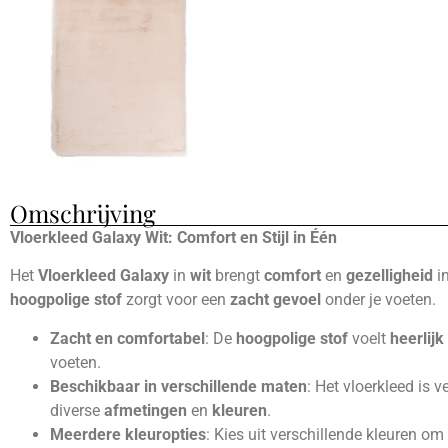
Omschrijving
Vloerkleed Galaxy Wit: Comfort en Stijl in Één
Het
Vloerkleed Galaxy
in
wit
brengt
comfort
en
gezelligheid
in
hoogpolige stof
zorgt voor een
zacht gevoel
onder je voeten.
Zacht en comfortabel
: De
hoogpolige stof
voelt
heerlijk
voeten.
Beschikbaar in verschillende maten
: Het vloerkleed is v
diverse
afmetingen
en
kleuren
.
Meerdere kleuropties
: Kies uit verschillende kleuren om