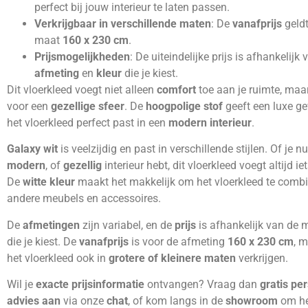
perfect bij jouw interieur te laten passen.
Verkrijgbaar in verschillende maten
: De
vanafprijs
geldt
maat
160 x 230 cm
.
Prijsmogelijkheden
: De uiteindelijke prijs is afhankelijk
afmeting
en
kleur
die je kiest.
Dit vloerkleed voegt niet alleen
comfort
toe aan je ruimte, maa
voor een
gezellige sfeer
. De
hoogpolige stof
geeft een luxe gev
het vloerkleed perfect past in een
modern interieur
.
Galaxy wit
is veelzijdig en past in verschillende stijlen. Of je n
modern
, of
gezellig
interieur hebt, dit vloerkleed voegt altijd iet
De
witte kleur
maakt het makkelijk om het vloerkleed te comb
andere meubels en accessoires.
De
afmetingen
zijn variabel, en de
prijs
is afhankelijk van de 
die je kiest. De
vanafprijs
is voor de afmeting
160 x 230 cm
, m
het vloerkleed ook in
grotere of kleinere maten
verkrijgen.
Wil je
exacte prijsinformatie
ontvangen? Vraag dan
gratis per
advies aan
via onze
chat
, of kom langs in de
showroom
om he