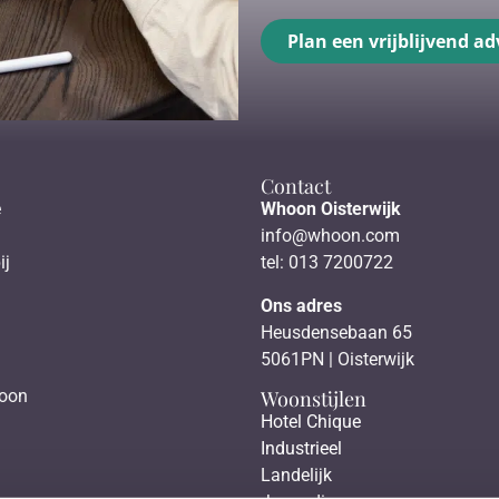
Plan een vrijblijvend ad
Contact
e
Whoon Oisterwijk
info@whoon.com
ij
tel: 013 7200722
Ons adres
Heusdensebaan 65
5061PN | Oisterwijk
Woonstijlen
hoon
Hotel Chique
Industrieel
Landelijk