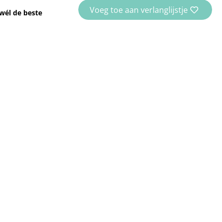
Voeg toe aan verlanglijstje
wél de beste