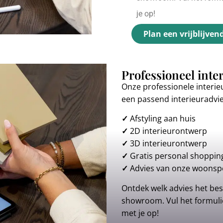
je op!
Plan een vrijblijven
Professioneel inte
Onze professionele interie
een passend interieuradvi
✓
Afstyling aan huis
✓
2D interieurontwerp
✓
3D interieurontwerp
✓
Gratis personal shoppin
✓
Advies van onze woonspe
Ontdek welk advies het best
showroom. Vul het formulie
met je op!