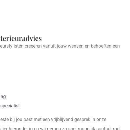
nterieuradvies
ieurstylisten creeëren vanuit jouw wensen en behoeften een
.
ing
specialist
ste bij jou past met een vrijblijvend gesprek in onze
ier hieronder in en wij nemen zo snel mogelijk contact met