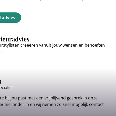
d advies
rieuradvies
urstylisten creeëren vanuit jouw wensen en behoeften
es.
g
cialist
e bij jou past met een vrijblijvend gesprek in onze
r hieronder in en wij nemen zo snel mogelijk contact