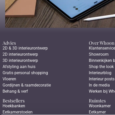
Advies
Over Whoon
2D & 3D interieurontwerp
Klantenservic
2D interieurontwerp
Showroom
3D interieurontwerp
Binnenkijken b
Afstyling aan huis
Shop the look
Gratis personal shopping
Interieurblog
Vloeren
Interieur posts
Gordijnen & raamdecoratie
In de media
Behang & verf
Werken bij W
Bestsellers
Ruimtes
Hoekbanken
Woonkamer
Eetkamerstoelen
Eetkamer