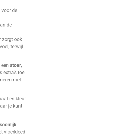
 voor de
 van de
r zorgt ook
oel, terwijl
u een
stoer
,
s extra’s toe.
ineren met
maat en kleur
aar je kunt
soonlijk
t vloerkleed