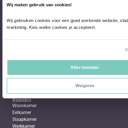
Wij maken gebruik van cookies!
Eettafels
Salontafels
Fauteuils
Wij gebruiken cookies voor een goed werkende website, stati
marketing. Kies welke cookies je accepteert.
Over Whoon
Klantenservice
Showroom
D
Binnenkijken bij
Shop the look
Alles toestaan
Interieurblog
Interieur posts
In de media
Weigeren
Werken bij Whoon
Ruimtes
Woonkamer
Eetkamer
Slaapkamer
Werkkamer