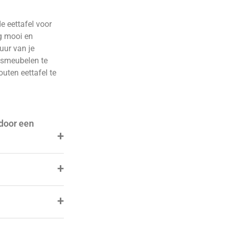
e eettafel voor
ng mooi en
uur van je
itsmeubelen te
uten eettafel te
 door een