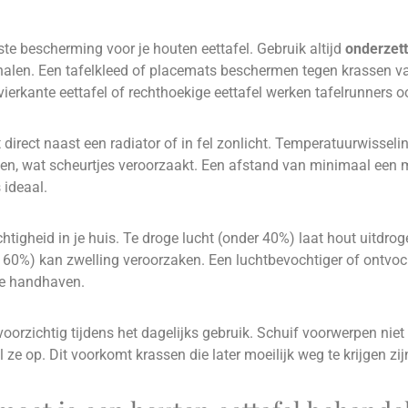
ste bescherming voor je houten eettafel. Gebruik altijd
onderzett
halen. Een tafelkleed of placemats beschermen tegen krassen v
vierkante eettafel of rechthoekige eettafel werken tafelrunners 
et direct naast een radiator of in fel zonlicht. Temperatuurwissel
ten, wat scheurtjes veroorzaakt. Een afstand van minimaal een 
 ideaal.
htigheid in je huis. Te droge lucht (onder 40%) laat hout uitdro
 60%) kan zwelling veroorzaken. Een luchtbevochtiger of ontvoc
 te handhaven.
voorzichtig tijdens het dagelijks gebruik. Schuif voorwerpen niet
l ze op. Dit voorkomt krassen die later moeilijk weg te krijgen zij