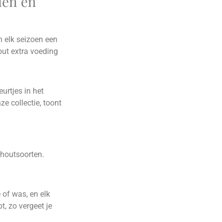
len en
n elk seizoen een
out extra voeding
eurtjes in het
ze collectie, toont
 houtsoorten.
 of was, en elk
, zo vergeet je