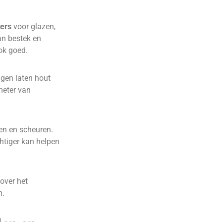
ers
voor glazen,
an bestek en
ook goed.
ingen laten hout
meter van
gen en scheuren.
htiger kan helpen
 over het
n.