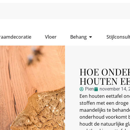
 raamdecoratie
Vloer
Behang
Stijlconsul
HOE ONDER
HOUTEN EE
Pien
november 14, 
Een houten eettafel on
stoffen met een droge 
maandelijks te behand
onderhoud voorkomt be
houdt de natuurlijke gl