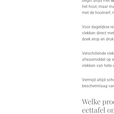
Begin altijd met
d
het hout, maar ma
met de houtnerf, n
Voor dagelijkse re
vlekken direct met
doek erop en druk
Verschillende vle
afwasmiddel op ee
vlekken van hete 
Vermijd altijd s
beschermlaag van j
Welke pro
eettafel 