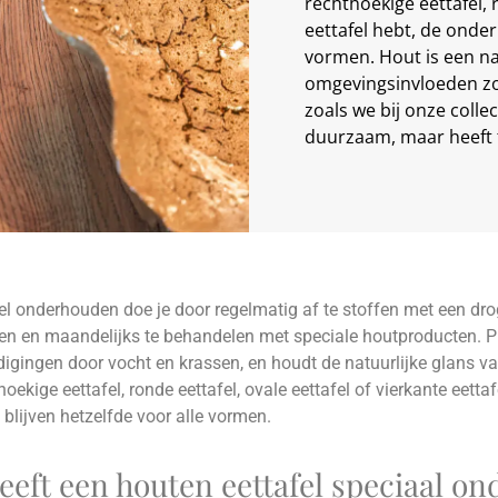
rechthoekige eettafel, r
eettafel hebt, de onder
vormen. Hout is een nat
omgevingsinvloeden zoa
zoals we bij onze colle
duurzaam, maar heeft 
el onderhouden doe je door regelmatig af te stoffen met een dro
en en maandelijks te behandelen met speciale houtproducten. 
gingen door vocht en krassen, en houdt de natuurlijke glans van
hoekige eettafel, ronde eettafel, ovale eettafel of vierkante eettaf
blijven hetzelfde voor alle vormen.
eft een houten eettafel speciaal o