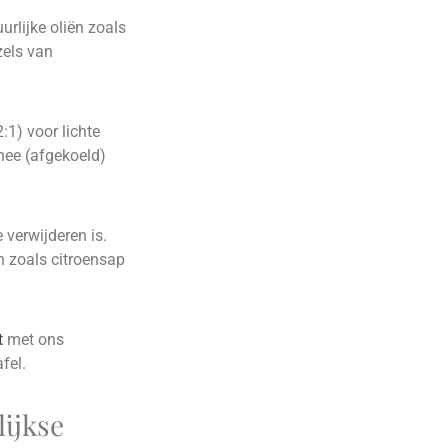
rlijke oliën zoals
zels van
:1) voor lichte
thee (afgekoeld)
 verwijderen is.
n zoals citroensap
t
met ons
fel.
lijkse