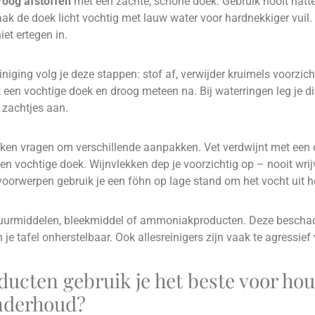
roog afstoffen
met een zachte, schone doek. Gebruik nooit natte
ak de doek licht vochtig met lauw water voor hardnekkiger vuil.
iet ertegen in.
iniging volg je deze stappen: stof af, verwijder kruimels voorzic
 een vochtige doek en droog meteen na. Bij waterringen leg je di
 zachtjes aan.
kken vragen om verschillende aanpakken. Vet verdwijnt met een 
n vochtige doek. Wijnvlekken dep je voorzichtig op – nooit wrij
voorwerpen gebruik je een föhn op lage stand om het vocht uit he
chuurmiddelen, bleekmiddel of ammoniakproducten. Deze bescha
e tafel onherstelbaar. Ook allesreinigers zijn vaak te agressief 
ducten gebruik je het beste voor ho
onderhoud?