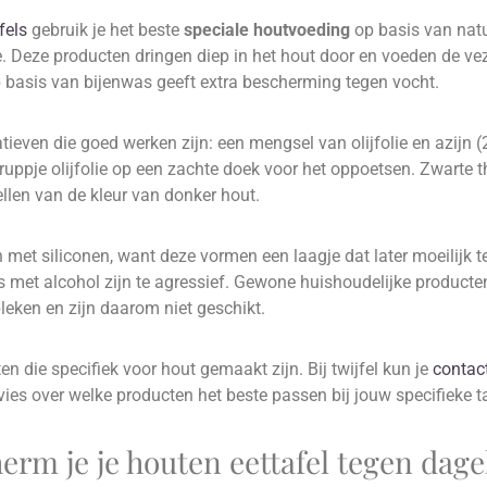
fels
gebruik je het beste
speciale houtvoeding
op basis van natuu
lie. Deze producten dringen diep in het hout door en voeden de ve
 basis van bijenwas geeft extra bescherming tegen vocht.
atieven die goed werken zijn: een mengsel van olijfolie en azijn (2
druppje olijfolie op een zachte doek voor het oppoetsen. Zwarte 
tellen van de kleur van donker hout.
met siliconen, want deze vormen een laagje dat later moeilijk te
met alcohol zijn te agressief. Gewone huishoudelijke producte
leken en zijn daarom niet geschikt.
ten die specifiek voor hout gemaakt zijn. Bij twijfel kun je
contac
es over welke producten het beste passen bij jouw specifieke ta
rm je je houten eettafel tegen dage