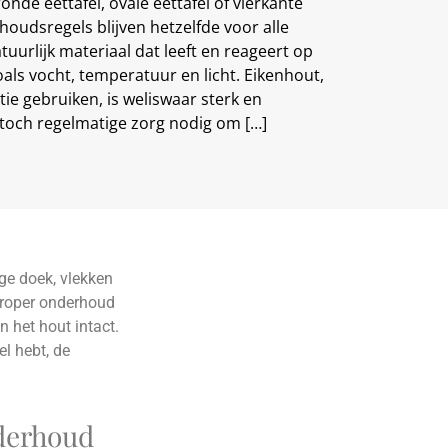
onde eettafel, ovale eettafel of vierkante
houdsregels blijven hetzelfde voor alle
uurlijk materiaal dat leeft en reageert op
ls vocht, temperatuur en licht. Eikenhout,
ctie gebruiken, is weliswaar sterk en
toch regelmatige zorg nodig om […]
ge doek, vlekken
Proper onderhoud
 het hout intact.
el hebt, de
nderhoud