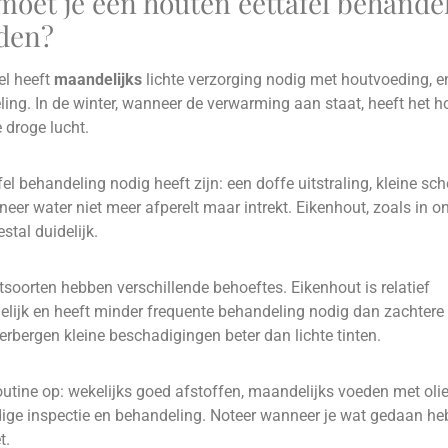
moet je een houten eettafel behande
den?
el heeft
maandelijks
lichte verzorging nodig met houtvoeding, e
ing. In de winter, wanneer de verwarming aan staat, heeft het h
 droge lucht.
fel behandeling nodig heeft zijn: een doffe uitstraling, kleine sch
eer water niet meer afperelt maar intrekt. Eikenhout, zoals in on
tal duidelijk.
tsoorten hebben verschillende behoeftes. Eikenhout is relatief
lijk en heeft minder frequente behandeling nodig dan zachtere
erbergen kleine beschadigingen beter dan lichte tinten.
utine op: wekelijks goed afstoffen, maandelijks voeden met olie
ige inspectie en behandeling. Noteer wanneer je wat gedaan hebt
t.