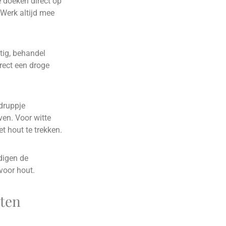
 doeken direct op
 Werk altijd mee
htig, behandel
rect een droge
druppje
ven. Voor witte
t hout te trekken.
digen de
voor hout.
uten