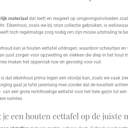
lijk materiaal
dat leeft en reageert op omgevingsinvloeden zoal
ht. Eikenhout, zoals we bij onze collectie gebruiken, is weliswaar
eft toch regelmatige zorg nodig om zijn mooie uitstraling te b
houd kan je houten eettafel uitdrogen, waardoor scheurtjes en 
n juist zorgen voor opzwelling en vlekken die diep in het hout t
vies maken het oppervlak ruw en gevoelig voor vuil.
is dat eikenhout prima tegen een stootje kan, zoals we vaak zien
orging gaat je tafel jarenlang mee zonder dat de kwaliteit achteru
– van een grote rechthoekige eettafel voor het hele gezin tot e
nere ruimtes.
 je een houten eettafel op de juiste