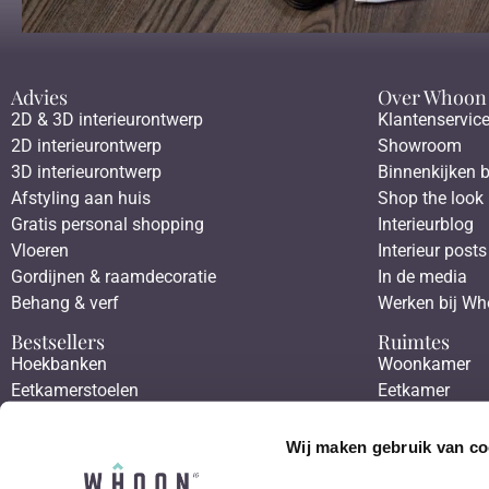
Advies
Over Whoon
2D & 3D interieurontwerp
Klantenservic
2D interieurontwerp
Showroom
3D interieurontwerp
Binnenkijken b
Afstyling aan huis
Shop the look
Gratis personal shopping
Interieurblog
Vloeren
Interieur posts
Gordijnen & raamdecoratie
In de media
Behang & verf
Werken bij W
Bestsellers
Ruimtes
Hoekbanken
Woonkamer
Eetkamerstoelen
Eetkamer
Eettafels
Slaapkamer
Salontafels
Werkkamer
Wij maken gebruik van co
Fauteuils
Hal