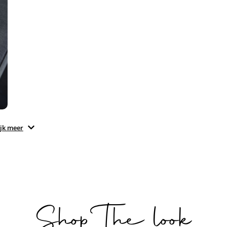
jk meer
Shop The look