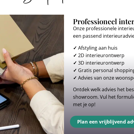
Professioneel inte
Onze professionele interie
een passend interieuradvi
✓
Afstyling aan huis
✓
2D interieurontwerp
✓
3D interieurontwerp
✓
Gratis personal shoppin
✓
Advies van onze woonspe
Ontdek welk advies het best
showroom. Vul het formulie
met je op!
Plan een vrijblijvend ad