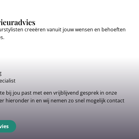
rieuradvies
urstylisten creeëren vanuit jouw wensen en behoeften
es.
g
cialist
e bij jou past met een vrijblijvend gesprek in onze
r hieronder in en wij nemen zo snel mogelijk contact
vies