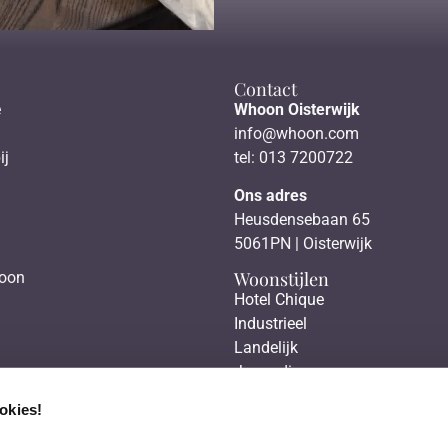
Contact
e
Whoon Oisterwijk
info@whoon.com
ij
tel: 013 7200722
Ons adres
Heusdensebaan 65
5061PN | Oisterwijk
Woonstijlen
hoon
Hotel Chique
Industrieel
Landelijk
Japandi
Scandinavisch
okies!