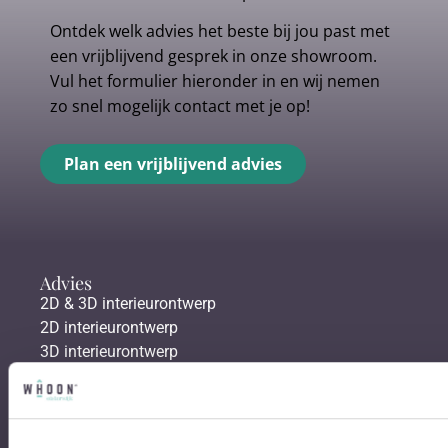
Ontdek welk advies het beste bij jou past met
een vrijblijvend gesprek in onze showroom.
Vul het formulier hieronder in en wij nemen
zo snel mogelijk contact met je op!
Plan een vrijblijvend advies
Advies
2D & 3D interieurontwerp
2D interieurontwerp
3D interieurontwerp
Afstyling aan huis
Gratis personal shopping
Vloeren
Gordijnen & raamdecoratie