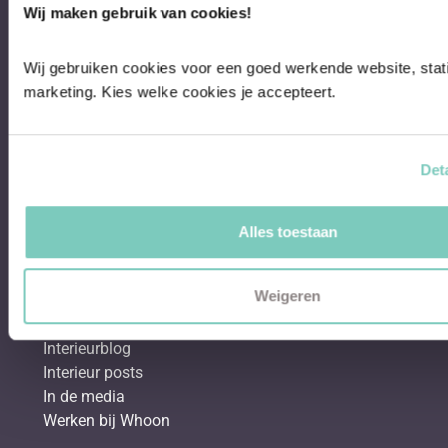
Wij maken gebruik van cookies!
Behang & verf
Bestsellers
Wij gebruiken cookies voor een goed werkende website, stati
Hoekbanken
marketing. Kies welke cookies je accepteert.
Eetkamerstoelen
Eettafels
Salontafels
Det
Fauteuils
Over Whoon
Alles toestaan
Klantenservice
Showroom
Weigeren
Binnenkijken bij
Shop the look
Interieurblog
Interieur posts
In de media
Werken bij Whoon