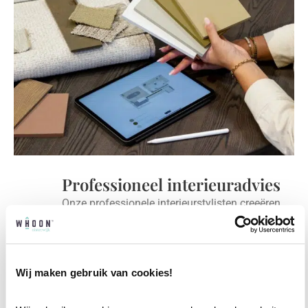
Professioneel interieuradvies
Onze professionele interieurstylisten creeëren
vanuit jouw wensen en behoeften een
passend interieuradvies.
Wij maken gebruik van cookies!
✓
Afstyling aan huis
✓
2D interieurontwerp