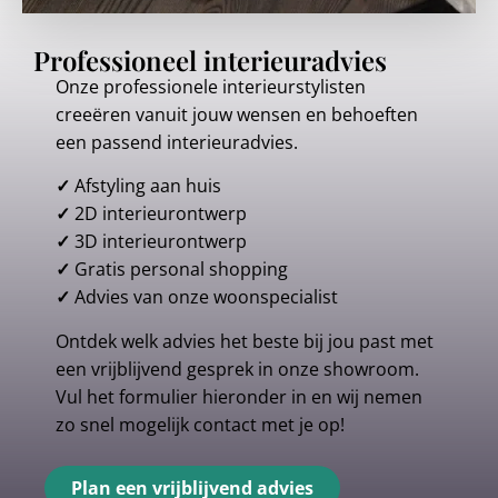
Professioneel interieuradvies
Onze professionele interieurstylisten
creeëren vanuit jouw wensen en behoeften
een passend interieuradvies.
✓
Afstyling aan huis
✓
2D interieurontwerp
✓
3D interieurontwerp
✓
Gratis personal shopping
✓
Advies van onze woonspecialist
Ontdek welk advies het beste bij jou past met
een vrijblijvend gesprek in onze showroom.
Vul het formulier hieronder in en wij nemen
zo snel mogelijk contact met je op!
Plan een vrijblijvend advies