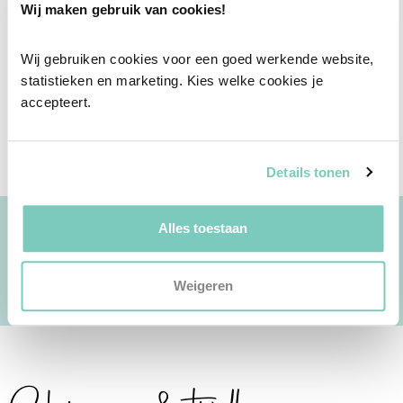
Wij maken gebruik van cookies!
Wij gebruiken cookies voor een goed werkende website, 
statistieken en marketing. Kies welke cookies je 
accepteert.
Details tonen
Alles toestaan
Ook toe aan een afspraak met een
Personal Shopper?
Weigeren
Plan een intake