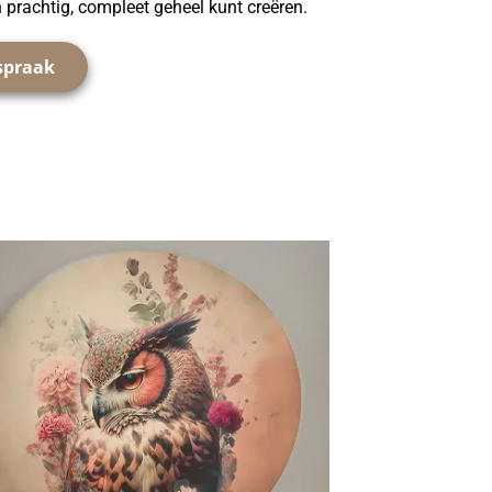
en prachtig, compleet geheel kunt creëren.
fspraak