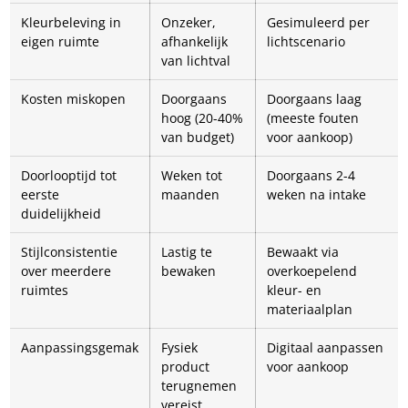
Kleurbeleving in
Onzeker,
Gesimuleerd per
eigen ruimte
afhankelijk
lichtscenario
van lichtval
Kosten miskopen
Doorgaans
Doorgaans laag
hoog (20-40%
(meeste fouten
van budget)
voor aankoop)
Doorlooptijd tot
Weken tot
Doorgaans 2-4
eerste
maanden
weken na intake
duidelijkheid
Stijlconsistentie
Lastig te
Bewaakt via
over meerdere
bewaken
overkoepelend
ruimtes
kleur- en
materiaalplan
Aanpassingsgemak
Fysiek
Digitaal aanpassen
product
voor aankoop
terugnemen
vereist