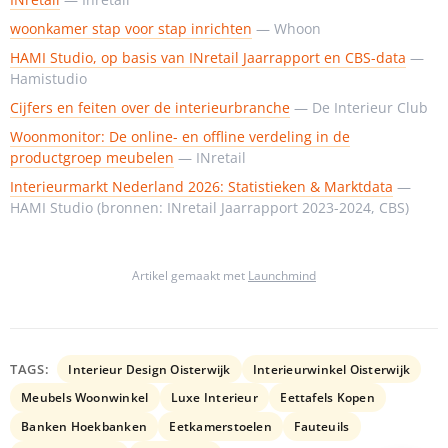
woonkamer stap voor stap inrichten
— Whoon
HAMI Studio, op basis van INretail Jaarrapport en CBS-data
—
Hamistudio
Cijfers en feiten over de interieurbranche
— De Interieur Club
Woonmonitor: De online- en offline verdeling in de
productgroep meubelen
— INretail
Interieurmarkt Nederland 2026: Statistieken & Marktdata
—
HAMI Studio (bronnen: INretail Jaarrapport 2023-2024, CBS)
Artikel gemaakt met
Launchmind
TAGS:
Interieur Design Oisterwijk
Interieurwinkel Oisterwijk
Meubels Woonwinkel
Luxe Interieur
Eettafels Kopen
Banken Hoekbanken
Eetkamerstoelen
Fauteuils