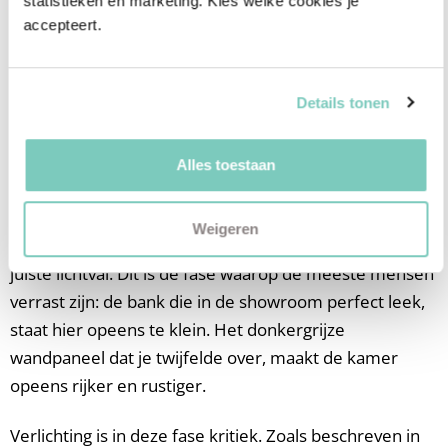
statistieken en marketing. Kies welke cookies je 
accepteert.
De
woonkamer stap voor stap inrichten
begint altijd bij
de plattegrond, niet bij de meubels. Wie de looproutes
en zones eerst vastlegt, maakt daarna veel zuiverdere
Details tonen
keuzes.
Alles toestaan
Stap 3: 3D visualisatie per lichtscenario
In de 3D fase worden materialen, kleuren en meubels
Weigeren
in de exacte ruimte geplaatst. Fotorealistisch, met de
juiste lichtval. Dit is de fase waarop de meeste mensen
verrast zijn: de bank die in de showroom perfect leek,
staat hier opeens te klein. Het donkergrijze
wandpaneel dat je twijfelde over, maakt de kamer
opeens rijker en rustiger.
Verlichting is in deze fase kritiek. Zoals beschreven in