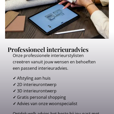
Professioneel interieuradvies
Onze professionele interieurstylisten
creeëren vanuit jouw wensen en behoeften
een passend interieuradvies.
✓
Afstyling aan huis
✓
2D interieurontwerp
✓
3D interieurontwerp
✓
Gratis personal shopping
✓
Advies van onze woonspecialist
Ontdek welk advies het beste bij jou past met