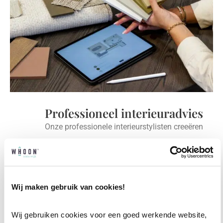
Professioneel interieuradvies
Onze professionele interieurstylisten creeëren
vanuit jouw wensen en behoeften een
passend interieuradvies.
✓
Afstyling aan huis
Wij maken gebruik van cookies!
✓
2D interieurontwerp
✓
3D interieurontwerp
Wij gebruiken cookies voor een goed werkende website, 