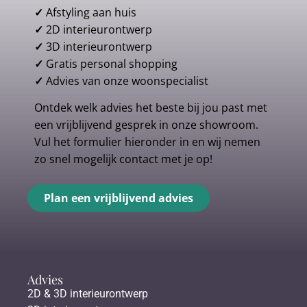
✓
Afstyling aan huis
✓
2D interieurontwerp
✓
3D interieurontwerp
✓
Gratis personal shopping
✓
Advies van onze woonspecialist
Ontdek welk advies het beste bij jou past met
een vrijblijvend gesprek in onze showroom.
Vul het formulier hieronder in en wij nemen
zo snel mogelijk contact met je op!
Plan een vrijblijvend advies
Advies
2D & 3D interieurontwerp