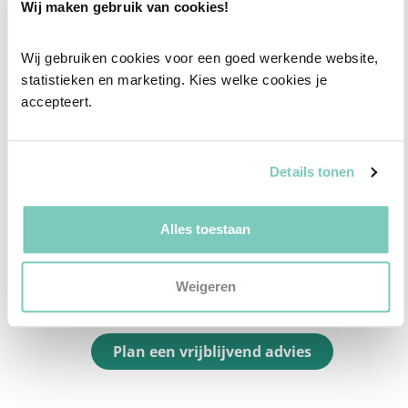
Wij maken gebruik van cookies!
passend interieuradvies.
Wij gebruiken cookies voor een goed werkende website, 
✓
Afstyling aan huis
statistieken en marketing. Kies welke cookies je 
✓
2D interieurontwerp
accepteert.
✓
3D interieurontwerp
✓
Gratis personal shopping
Details tonen
✓
Advies van onze woonspecialist
Ontdek welk advies het beste bij jou past met
Alles toestaan
een vrijblijvend gesprek in onze showroom.
Vul het formulier hieronder in en wij nemen zo
Weigeren
snel mogelijk contact met je op!
Plan een vrijblijvend advies