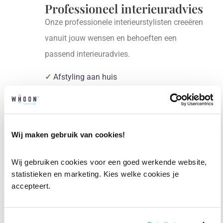
Professioneel interieuradvies
Onze professionele interieurstylisten creeëren
vanuit jouw wensen en behoeften een
passend interieuradvies.
✓
Afstyling aan huis
✓
2D interieurontwerp
✓
3D interieurontwerp
✓
Gratis personal shopping
Wij maken gebruik van cookies!
✓
Advies van onze woonspecialist
Wij gebruiken cookies voor een goed werkende website, 
Ontdek welk advies het beste bij jou past met
statistieken en marketing. Kies welke cookies je 
een vrijblijvend gesprek in onze showroom.
accepteert.
Vul het formulier hieronder in en wij nemen zo
snel mogelijk contact met je op!