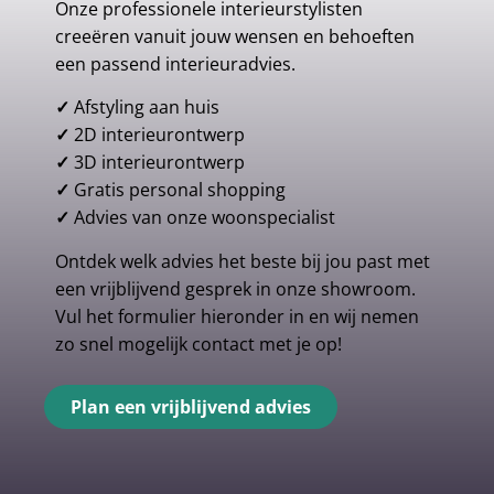
Onze professionele interieurstylisten
creeëren vanuit jouw wensen en behoeften
een passend interieuradvies.
✓
Afstyling aan huis
✓
2D interieurontwerp
✓
3D interieurontwerp
✓
Gratis personal shopping
✓
Advies van onze woonspecialist
Ontdek welk advies het beste bij jou past met
een vrijblijvend gesprek in onze showroom.
Vul het formulier hieronder in en wij nemen
zo snel mogelijk contact met je op!
Plan een vrijblijvend advies