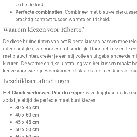
verfijnde look.
Perfecte combinaties
: Combineer met blauwe sierkusse
prachtig contrast tussen warmte en frisheid.
Waarom kiezen voor Riberto?
De diepe bruine tinten van het Riberto kussen passen moeitelo
interieurstijlen, van modern tot landelijk. Door het kussen te 
met blauwtinten, creëer je een stijlvolle en uitgebalanceerde m
kleuren. De warme en rijke uitstraling van het kussen maakt he
keuze voor wie zijn woonkamer of slaapkamer een knusse touc
Beschikbare afmetingen
Het
Claudi sierkussen Riberto copper
is verkrijgbaar in divers
zodat je altijd de perfecte maat kunt kiezen:
30 x 45 cm
40 x 60 cm
45 x 45 cm
50 x 50 cm
60 x 60 cm