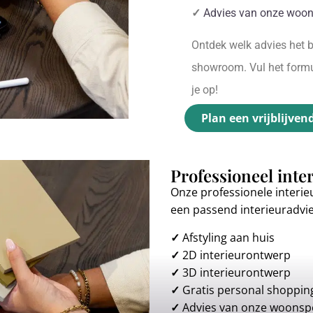
✓
Advies van onze woon
Ontdek welk advies het be
showroom. Vul het formul
je op!
Plan een vrijblijven
Professioneel inte
Onze professionele interie
een passend interieuradvi
✓
Afstyling aan huis
✓
2D interieurontwerp
✓
3D interieurontwerp
✓
Gratis personal shoppin
✓
Advies van onze woonspe