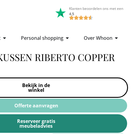
Klanten beoordelen ons met een
4.5
t
Personal shopping
Over Whoon
KUSSEN RIBERTO COPPER
Bekijk in de
winkel
Offerte aanvragen
Reserveer gratis
meubeladvies