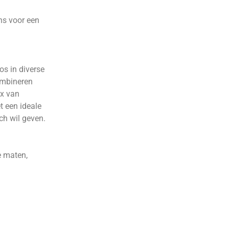
ns voor een
os in diverse
combineren
ix van
t een ideale
h wil geven.
e maten,