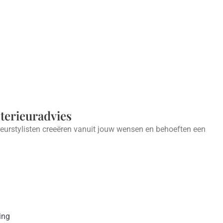
nterieuradvies
ieurstylisten creeëren vanuit jouw wensen en behoeften een
.
ing