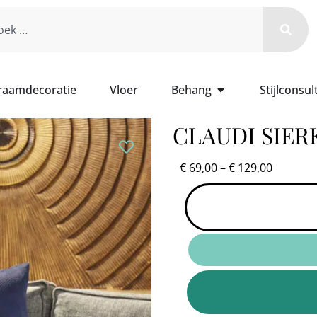
 raamdecoratie
Vloer
Behang
Stijlconsul
CLAUDI SIER
€
69,00
–
€
129,00