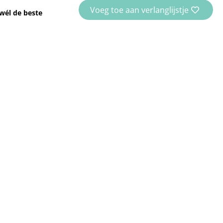
Voeg toe aan verlanglijstje
wél de beste