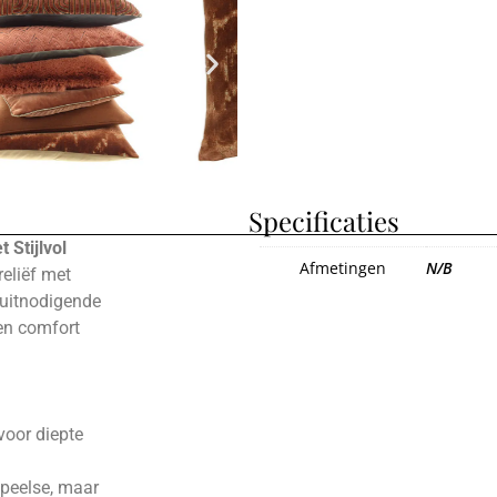
Specificaties
 Stijlvol
Afmetingen
N/B
eliëf met
 uitnodigende
 en comfort
voor diepte
 speelse, maar