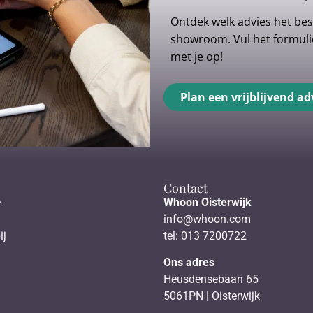
Ontdek welk advies het best
showroom. Vul het formulie
met je op!
Plan een vrijblijvend ad
Contact
e
Whoon Oisterwijk
info@whoon.com
ij
tel: 013 7200722
Ons adres
Heusdensebaan 65
5061PN | Oisterwijk