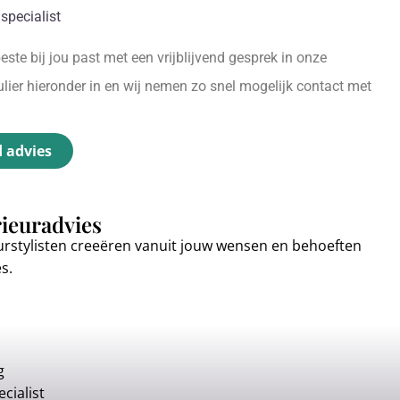
specialist
ste bij jou past met een vrijblijvend gesprek in onze
ier hieronder in en wij nemen zo snel mogelijk contact met
d advies
rieuradvies
urstylisten creeëren vanuit jouw wensen en behoeften
es.
g
cialist