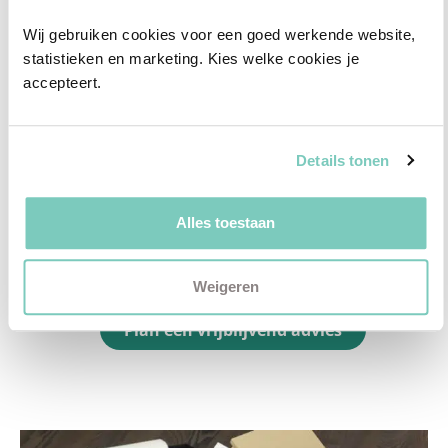
✓
Afstyling aan huis
Wij gebruiken cookies voor een goed werkende website, 
✓
2D interieurontwerp
statistieken en marketing. Kies welke cookies je 
✓
3D interieurontwerp
accepteert.
✓
Gratis personal shopping
✓
Advies van onze woonspecialist
Details tonen
Ontdek welk advies het beste bij jou past met
Alles toestaan
een vrijblijvend gesprek in onze showroom.
Vul het formulier hieronder in en wij nemen zo
Weigeren
snel mogelijk contact met je op!
Plan een vrijblijvend advies