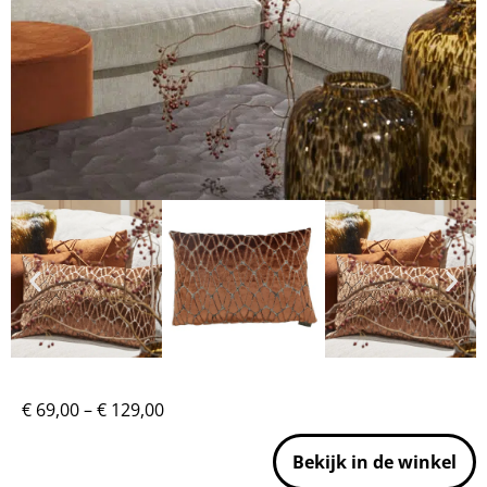
€
69,00
–
€
129,00
Bekijk in de winkel