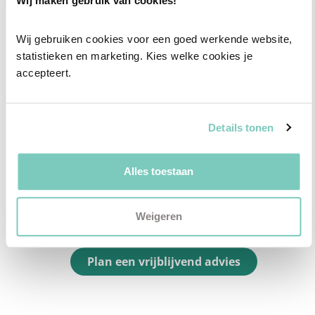
Wij maken gebruik van cookies!
passend interieuradvies.
Wij gebruiken cookies voor een goed werkende website, 
✓
Afstyling aan huis
statistieken en marketing. Kies welke cookies je 
✓
2D interieurontwerp
accepteert.
✓
3D interieurontwerp
✓
Gratis personal shopping
Details tonen
✓
Advies van onze woonspecialist
Ontdek welk advies het beste bij jou past met
Alles toestaan
een vrijblijvend gesprek in onze showroom.
Vul het formulier hieronder in en wij nemen zo
Weigeren
snel mogelijk contact met je op!
Plan een vrijblijvend advies