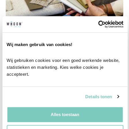
Wij maken gebruik van cookies!
Wij gebruiken cookies voor een goed werkende website, 
Professioneel interieuradvies
statistieken en marketing. Kies welke cookies je 
Onze professionele interieurstylisten creeëren
accepteert.
vanuit jouw wensen en behoeften een
passend interieuradvies.
Details tonen
✓
Afstyling aan huis
✓
2D interieurontwerp
Alles toestaan
✓
3D interieurontwerp