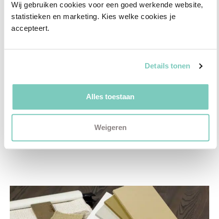
✓
2D interieurontwerp
Wij gebruiken cookies voor een goed werkende website, 
✓
3D interieurontwerp
statistieken en marketing. Kies welke cookies je 
accepteert.
✓
Gratis personal shopping
✓
Advies van onze woonspecialist
Details tonen
Ontdek welk advies het beste bij jou past met
een vrijblijvend gesprek in onze showroom.
Alles toestaan
Vul het formulier hieronder in en wij nemen zo
snel mogelijk contact met je op!
Weigeren
Plan een vrijblijvend advies