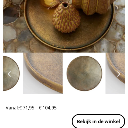
Vanaf:
€
71,95
–
€
104,95
Bekijk in de winkel