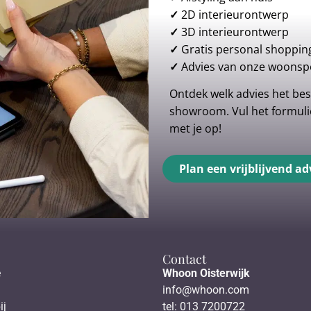
✓
2D interieurontwerp
✓
3D interieurontwerp
✓
Gratis personal shoppin
✓
Advies van onze woonspe
Ontdek welk advies het best
showroom. Vul het formulie
met je op!
Plan een vrijblijvend ad
Contact
e
Whoon Oisterwijk
info@whoon.com
ij
tel: 013 7200722