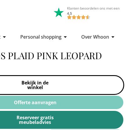
Klanten beoordelen ons met een
4.5
t
Personal shopping
Over Whoon
 PLAID PINK LEOPARD
Bekijk in de
winkel
Offerte aanvragen
Reserveer gratis
meubeladvies