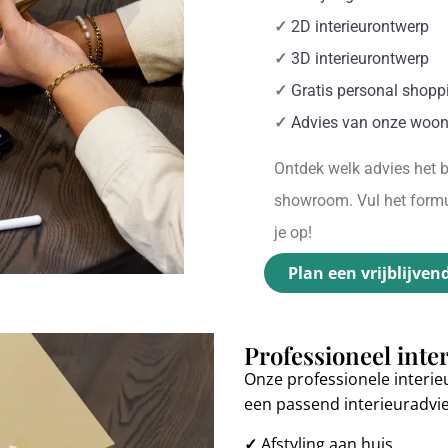
✓
2D interieurontwerp
✓
3D interieurontwerp
✓
Gratis personal shopp
✓
Advies van onze woon
Ontdek welk advies het be
showroom. Vul het formul
je op!
Plan een vrijblijven
Professioneel inte
Onze professionele interie
een passend interieuradvi
✓
Afstyling aan huis