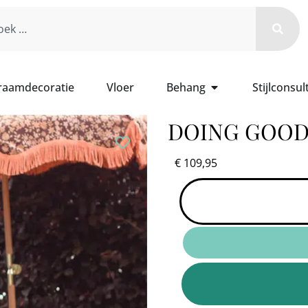
 raamdecoratie
Vloer
Behang
Stijlconsul
DOING GOODS
€
109,95