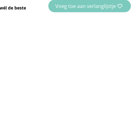
Voeg toe aan verlanglijstje
wél de beste