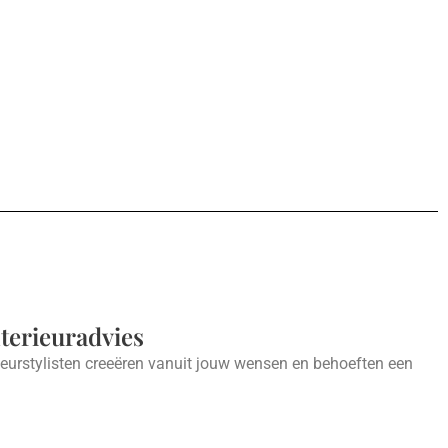
nterieuradvies
ieurstylisten creeëren vanuit jouw wensen en behoeften een
.