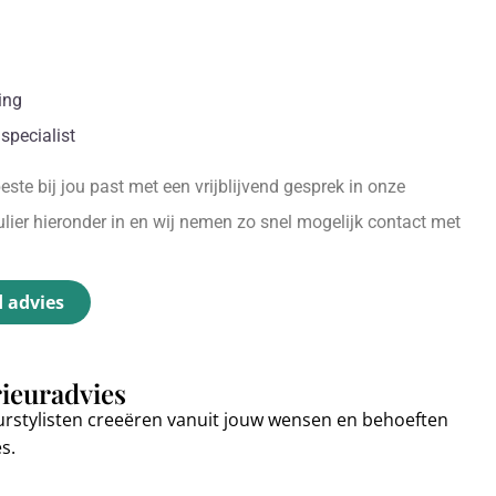
ing
specialist
ste bij jou past met een vrijblijvend gesprek in onze
ier hieronder in en wij nemen zo snel mogelijk contact met
d advies
rieuradvies
urstylisten creeëren vanuit jouw wensen en behoeften
es.