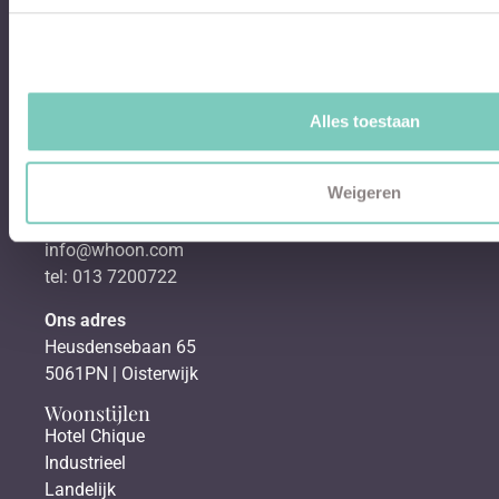
Ruimtes
Woonkamer
Eetkamer
Slaapkamer
Werkkamer
Alles toestaan
Hal
Weigeren
Contact
Whoon Oisterwijk
info@whoon.com
tel: 013 7200722
Ons adres
Heusdensebaan 65
5061PN | Oisterwijk
Woonstijlen
Hotel Chique
Industrieel
Landelijk