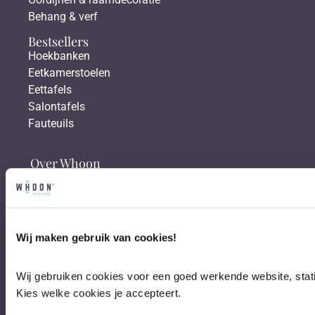
Behang & verf
Bestsellers
Hoekbanken
Eetkamerstoelen
Eettafels
Salontafels
Fauteuils
Over Whoon
Klantenservice
Showroom
Binnenkijken bij
Shop the look
Wij maken gebruik van cookies!
Interieurblog
Interieur posts
Wij gebruiken cookies voor een goed werkende website, stati
In de media
Kies welke cookies je accepteert.
Werken bij Whoon