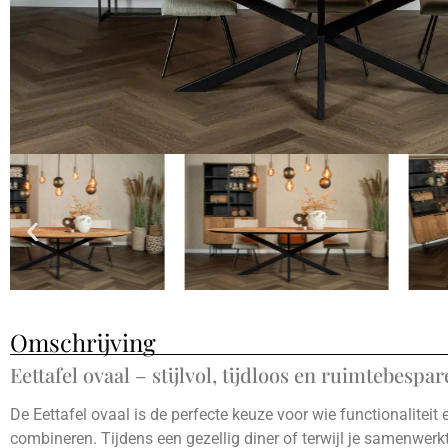
Omschrijving
Eettafel ovaal – stijlvol, tijdloos en ruimtebespa
De Eettafel ovaal is de perfecte keuze voor wie functionaliteit en
combineren. Tijdens een gezellig diner of terwijl je samenwerk