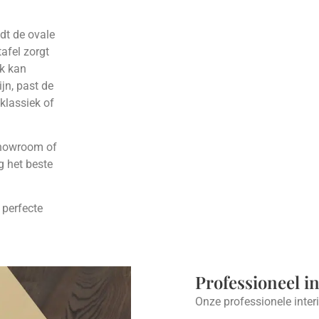
dt de ovale
tafel zorgt
jk kan
jn, past de
 klassiek of
 showroom of
 het beste
n perfecte
Professioneel i
Onze professionele inter