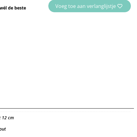
Voeg toe aan verlanglijstje
wél de beste
x 12 cm
out