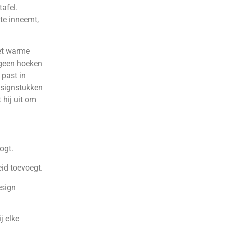
tafel.
te inneemt,
het warme
 geen hoeken
 past in
designstukken
 hij uit om
ogt.
id toevoegt.
esign
j elke