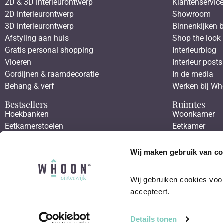
2D & 3D interieurontwerp
Klantenservic
2D interieurontwerp
Showroom
3D interieurontwerp
Binnenkijken b
Afstyling aan huis
Shop the look
Gratis personal shopping
Interieurblog
Vloeren
Interieur posts
Gordijnen & raamdecoratie
In de media
Behang & verf
Werken bij W
Bestsellers
Ruimtes
Hoekbanken
Woonkamer
Eetkamerstoelen
Eetkamer
Eettafels
Slaapkamer
Salontafels
Werkkamer
Wij maken gebruik van co
Fauteuils
Hal
Wij gebruiken cookies voor
accepteert.
Details tonen
2026
Whoon Oisterwijk