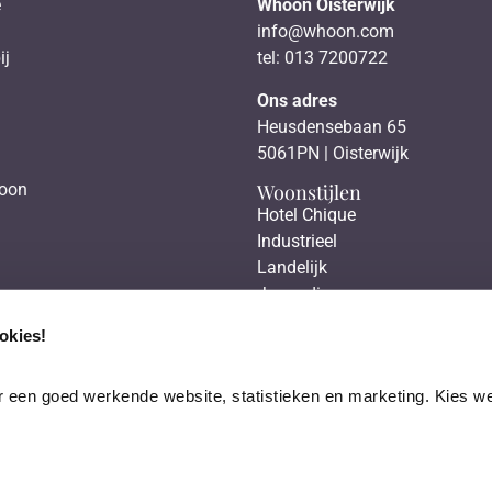
e
Whoon Oisterwijk
info@whoon.com
ij
tel: 013 7200722
Ons adres
Heusdensebaan 65
5061PN | Oisterwijk
Woonstijlen
hoon
Hotel Chique
Industrieel
Landelijk
Japandi
Scandinavisch
okies!
 een goed werkende website, statistieken en marketing. Kies wel