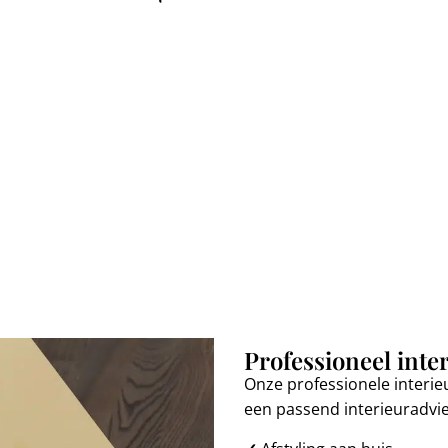
Zuil Heavy
Kast Navarro
€
249,
€
1.72
metal
espresso
00
9,00
Professioneel inte
Onze professionele interie
een passend interieuradvi