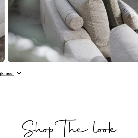
jk meer
Shop The look