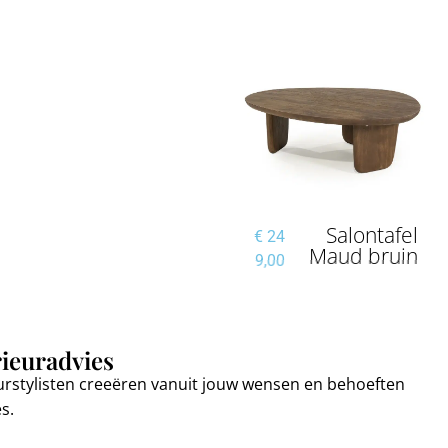
Vloerkleed
Salontafel
€
52
€
24
Rialto bruin
Maud bruin
5,00
9,00
rieuradvies
urstylisten creeëren vanuit jouw wensen en behoeften
es.