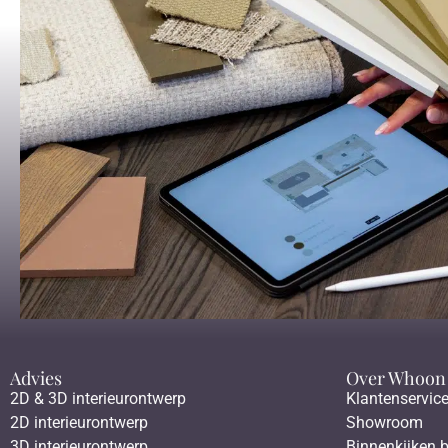
Advies
Over Whoon
2D & 3D interieurontwerp
Klantenservic
2D interieurontwerp
Showroom
3D interieurontwerp
Binnenkijken b