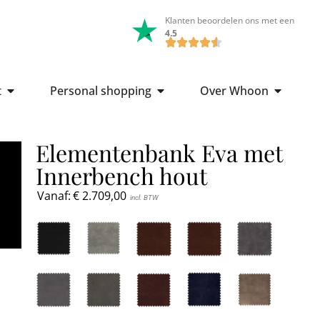
Klanten beoordelen ons met een
4.5
t
Personal shopping
Over Whoon
Elementenbank Eva met
Innerbench hout
Vanaf:
€
2.709,00
incl. BTW