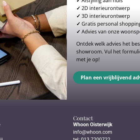
✓
Afstyling aan huis
✓
2D interieurontwerp
✓
3D interieurontwerp
✓
Gratis personal shoppin
✓
Advies van onze woonspe
Ontdek welk advies het best
showroom. Vul het formulie
met je op!
Plan een vrijblijvend ad
Contact
e
Whoon Oisterwijk
info@whoon.com
ij
tel: 013 7200722