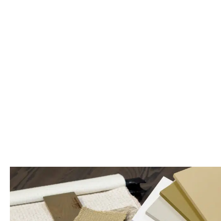
Salontafel
Vaas
€
24
€
55,
Maud bruin
Jamanota
9,00
95
bruin