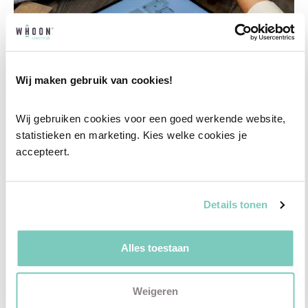
Wij maken gebruik van cookies!
Professioneel interieuradvies
Wij gebruiken cookies voor een goed werkende website, 
Onze professionele interieurstylisten creeëren
statistieken en marketing. Kies welke cookies je 
vanuit jouw wensen en behoeften een
accepteert.
passend interieuradvies.
✓
Afstyling aan huis
Details tonen
✓
2D interieurontwerp
✓
3D interieurontwerp
Alles toestaan
✓
Gratis personal shopping
✓
Advies van onze woonspecialist
Weigeren