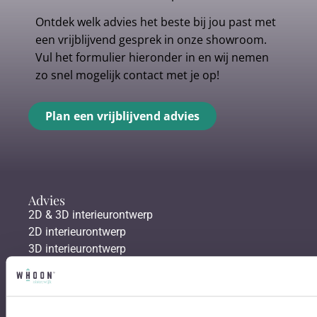
Ontdek welk advies het beste bij jou past met
een vrijblijvend gesprek in onze showroom.
Vul het formulier hieronder in en wij nemen
zo snel mogelijk contact met je op!
Plan een vrijblijvend advies
Advies
2D & 3D interieurontwerp
2D interieurontwerp
3D interieurontwerp
Afstyling aan huis
Gratis personal shopping
Vloeren
Gordijnen & raamdecoratie