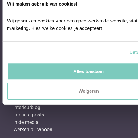
Wij maken gebruik van cookies!
Behang & verf
Bestsellers
Wij gebruiken cookies voor een goed werkende website, stati
Hoekbanken
marketing. Kies welke cookies je accepteert.
Eetkamerstoelen
Eettafels
Salontafels
Det
Fauteuils
Over Whoon
Alles toestaan
Klantenservice
Showroom
Weigeren
Binnenkijken bij
Shop the look
Interieurblog
Interieur posts
In de media
Werken bij Whoon