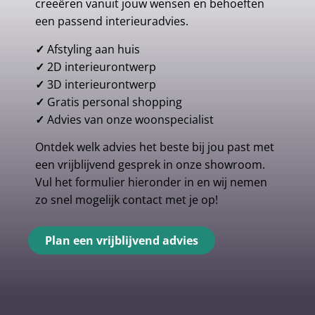
creeëren vanuit jouw wensen en behoeften
een passend interieuradvies.
✓
Afstyling aan huis
✓
2D interieurontwerp
✓
3D interieurontwerp
✓
Gratis personal shopping
✓
Advies van onze woonspecialist
Ontdek welk advies het beste bij jou past met
een vrijblijvend gesprek in onze showroom.
Vul het formulier hieronder in en wij nemen
zo snel mogelijk contact met je op!
Plan een vrijblijvend advies