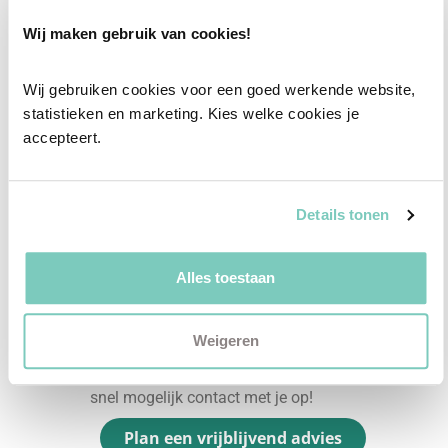
Onze professionele interieurstylisten creeëren
Wij maken gebruik van cookies!
vanuit jouw wensen en behoeften een
passend interieuradvies.
Wij gebruiken cookies voor een goed werkende website, 
statistieken en marketing. Kies welke cookies je 
✓
Afstyling aan huis
accepteert.
✓
2D interieurontwerp
✓
3D interieurontwerp
Details tonen
✓
Gratis personal shopping
✓
Advies van onze woonspecialist
Alles toestaan
Ontdek welk advies het beste bij jou past met
een vrijblijvend gesprek in onze showroom.
Weigeren
Vul het formulier hieronder in en wij nemen zo
snel mogelijk contact met je op!
Plan een vrijblijvend advies