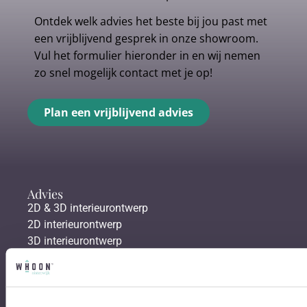
Ontdek welk advies het beste bij jou past met
een vrijblijvend gesprek in onze showroom.
Vul het formulier hieronder in en wij nemen
zo snel mogelijk contact met je op!
Plan een vrijblijvend advies
Advies
2D & 3D interieurontwerp
2D interieurontwerp
3D interieurontwerp
Afstyling aan huis
Gratis personal shopping
Vloeren
Gordijnen & raamdecoratie