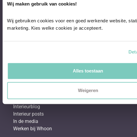
Wij maken gebruik van cookies!
Behang & verf
Bestsellers
Wij gebruiken cookies voor een goed werkende website, stati
Hoekbanken
marketing. Kies welke cookies je accepteert.
Eetkamerstoelen
Eettafels
Salontafels
Det
Fauteuils
Over Whoon
Alles toestaan
Klantenservice
Showroom
Weigeren
Binnenkijken bij
Shop the look
Interieurblog
Interieur posts
In de media
Werken bij Whoon