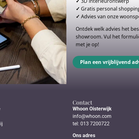
✓
3D interieurontwerp
✓
Gratis personal shoppin
✓
Advies van onze woonspe
Ontdek welk advies het best
showroom. Vul het formulie
met je op!
Plan een vrijblijvend ad
Contact
e
Whoon Oisterwijk
info@whoon.com
ij
tel: 013 7200722
Ons adres