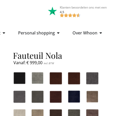
Klanten beoordelen ons met een
4.5
t
Personal shopping
Over Whoon
Fauteuil Nola
Vanaf:
€
999,00
incl. BTW