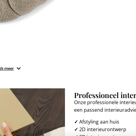
jk meer
Professioneel inte
Onze professionele interie
een passend interieuradvi
✓
Afstyling aan huis
✓
2D interieurontwerp