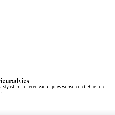
rieuradvies
urstylisten creeëren vanuit jouw wensen en behoeften
es.