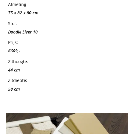
Afmeting
75 x 82 x 80 cm
Stof:
Doodle Liver 10
Prijs:
€609,-
Zithoogte:
44 cm
Zitdiepte:
58 cm