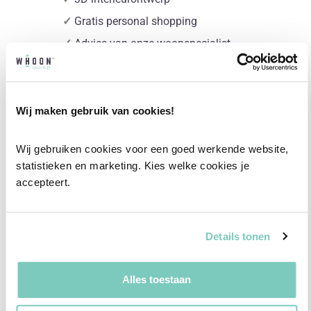
✓
Gratis personal shopping
✓
Advies van onze woonspecialist
Ontdek welk advies het beste bij jou past met
een vrijblijvend gesprek in onze showroom.
Wij maken gebruik van cookies!
Vul het formulier hieronder in en wij nemen zo
snel mogelijk contact met je op!
Wij gebruiken cookies voor een goed werkende website, 
statistieken en marketing. Kies welke cookies je 
Plan een vrijblijvend advies
accepteert.
Details tonen
Alles toestaan