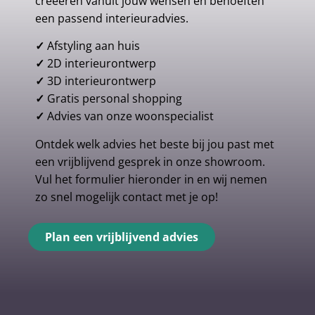
creeëren vanuit jouw wensen en behoeften
een passend interieuradvies.
✓
Afstyling aan huis
✓
2D interieurontwerp
✓
3D interieurontwerp
✓
Gratis personal shopping
✓
Advies van onze woonspecialist
Ontdek welk advies het beste bij jou past met
een vrijblijvend gesprek in onze showroom.
Vul het formulier hieronder in en wij nemen
zo snel mogelijk contact met je op!
Plan een vrijblijvend advies