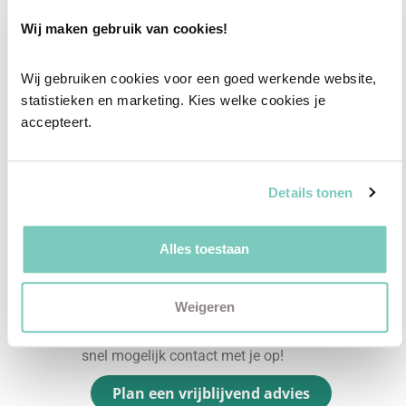
Onze professionele interieurstylisten creeëren
Wij maken gebruik van cookies!
vanuit jouw wensen en behoeften een
passend interieuradvies.
Wij gebruiken cookies voor een goed werkende website, 
statistieken en marketing. Kies welke cookies je 
✓
Afstyling aan huis
accepteert.
✓
2D interieurontwerp
✓
3D interieurontwerp
Details tonen
✓
Gratis personal shopping
✓
Advies van onze woonspecialist
Alles toestaan
Ontdek welk advies het beste bij jou past met
een vrijblijvend gesprek in onze showroom.
Weigeren
Vul het formulier hieronder in en wij nemen zo
snel mogelijk contact met je op!
Plan een vrijblijvend advies