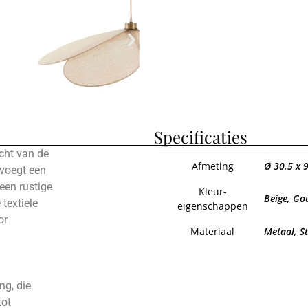
Specificaties
cht van de
Afmeting
Ø 30,5 x 
 voegt een
een rustige
Kleur-
Beige, Go
 textiele
eigenschappen
or
Materiaal
Metaal, S
ng, die
tot