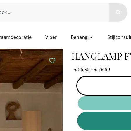
 raamdecoratie
Vloer
Behang
Stijlconsul
HANGLAMP F
€
55,95
–
€
78,50