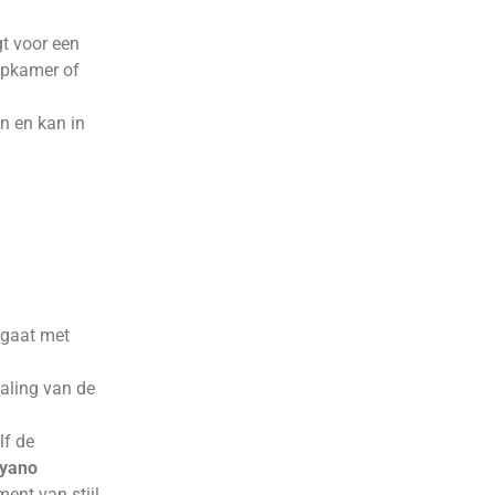
gt voor een
apkamer of
n en kan in
ngaat met
raling van de
lf de
yano
ment van stijl