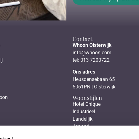
Contact
e
Whoon Oisterwijk
info@whoon.com
ij
tel: 013 7200722
Ons adres
Heusdensebaan 65
5061PN | Oisterwijk
Woonstijlen
hoon
Hotel Chique
Industrieel
Landelijk
Japandi
Scandinavisch
okies!