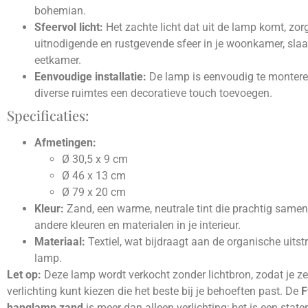
bohemian.
Sfeervol licht:
Het zachte licht dat uit de lamp komt, zor
uitnodigende en rustgevende sfeer in je woonkamer, sla
eetkamer.
Eenvoudige installatie:
De lamp is eenvoudig te montere
diverse ruimtes een decoratieve touch toevoegen.
Specificaties:
Afmetingen:
Ø 30,5 x 9 cm
Ø 46 x 13 cm
Ø 79 x 20 cm
Kleur:
Zand, een warme, neutrale tint die prachtig same
andere kleuren en materialen in je interieur.
Materiaal:
Textiel, wat bijdraagt aan de organische uitst
lamp.
Let op:
Deze lamp wordt verkocht zonder lichtbron, zodat je ze
verlichting kunt kiezen die het beste bij je behoeften past. De
F
hanglamp zand
is meer dan alleen verlichting; het is een state