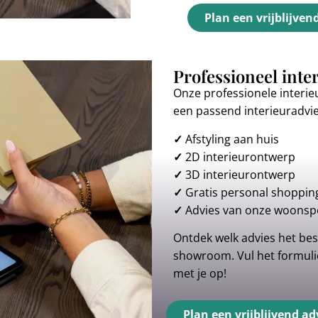
Plan een vrijblijven
Professioneel inte
Onze professionele interie
een passend interieuradvi
✓
Afstyling aan huis
✓
2D interieurontwerp
✓
3D interieurontwerp
✓
Gratis personal shoppin
✓
Advies van onze woonspe
Ontdek welk advies het best
showroom. Vul het formulie
met je op!
Plan een vrijblijvend ad