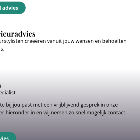
d advies
rieuradvies
urstylisten creeëren vanuit jouw wensen en behoeften
es.
g
cialist
e bij jou past met een vrijblijvend gesprek in onze
r hieronder in en wij nemen zo snel mogelijk contact
vies