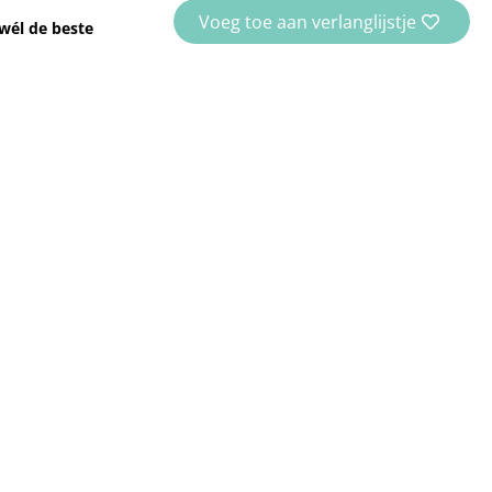
Voeg toe aan verlanglijstje
wél de beste