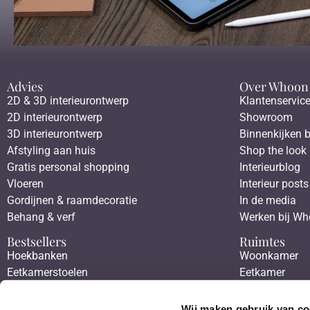
Advies
Over Whoon
2D & 3D interieurontwerp
Klantenservic
2D interieurontwerp
Showroom
3D interieurontwerp
Binnenkijken b
Afstyling aan huis
Shop the look
Gratis personal shopping
Interieurblog
Vloeren
Interieur posts
Gordijnen & raamdecoratie
In de media
Behang & verf
Werken bij W
Bestsellers
Ruimtes
Hoekbanken
Woonkamer
Eetkamerstoelen
Eetkamer
Eettafels
Slaapkamer
Salontafels
Werkkamer
Wij maken gebruik van co