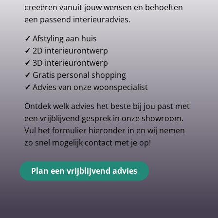
creeëren vanuit jouw wensen en behoeften
een passend interieuradvies.
✓
Afstyling aan huis
✓
2D interieurontwerp
✓
3D interieurontwerp
✓
Gratis personal shopping
✓
Advies van onze woonspecialist
Ontdek welk advies het beste bij jou past met
een vrijblijvend gesprek in onze showroom.
Vul het formulier hieronder in en wij nemen
zo snel mogelijk contact met je op!
Plan een vrijblijvend advies