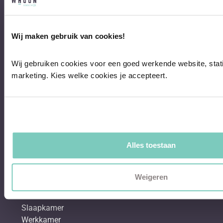
Eettafels
Salontafels
Fauteuils
Wij maken gebruik van cookies!
Over Whoon
Wij gebruiken cookies voor een goed werkende website, stati
Klantenservice
marketing. Kies welke cookies je accepteert.
Showroom
Binnenkijken bij
Shop the look
Interieurblog
Interieur posts
In de media
Alles toestaan
Werken bij Whoon
Ruimtes
Weigeren
Woonkamer
Eetkamer
Slaapkamer
Werkkamer