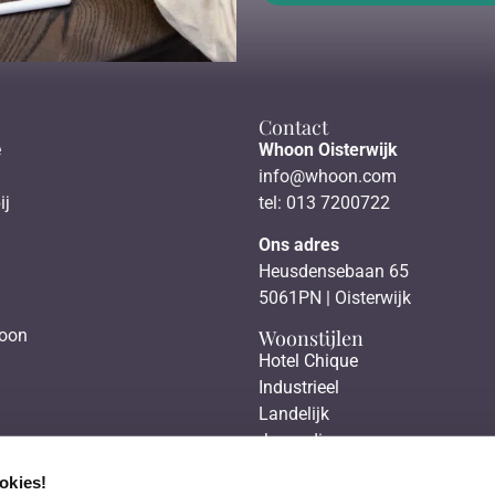
Contact
e
Whoon Oisterwijk
info@whoon.com
ij
tel: 013 7200722
Ons adres
Heusdensebaan 65
5061PN | Oisterwijk
Woonstijlen
hoon
Hotel Chique
Industrieel
Landelijk
Japandi
Scandinavisch
okies!