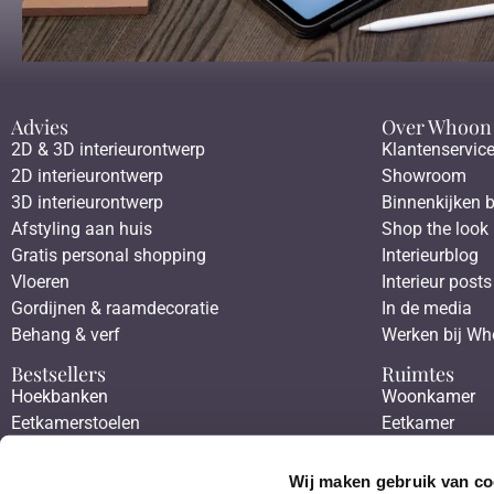
Advies
Over Whoon
2D & 3D interieurontwerp
Klantenservic
2D interieurontwerp
Showroom
3D interieurontwerp
Binnenkijken b
Afstyling aan huis
Shop the look
Gratis personal shopping
Interieurblog
Vloeren
Interieur posts
Gordijnen & raamdecoratie
In de media
Behang & verf
Werken bij W
Bestsellers
Ruimtes
Hoekbanken
Woonkamer
Eetkamerstoelen
Eetkamer
Eettafels
Slaapkamer
Salontafels
Werkkamer
Wij maken gebruik van co