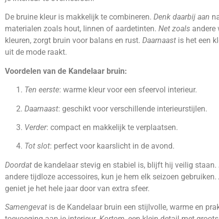
De bruine kleur is makkelijk te combineren.
Denk daarbij aan
na
materialen zoals hout, linnen of aardetinten.
Net zoals
andere
kleuren, zorgt bruin voor balans en rust.
Daarnaast
is het een kl
uit de mode raakt.
Voordelen van de Kandelaar bruin:
Ten eerste
: warme kleur voor een sfeervol interieur.
Daarnaast
: geschikt voor verschillende interieurstijlen.
Verder
: compact en makkelijk te verplaatsen.
Tot slot
: perfect voor kaarslicht in de avond.
Doordat
de kandelaar stevig en stabiel is, blijft hij veilig staan.
andere tijdloze accessoires, kun je hem elk seizoen gebruiken.
geniet je het hele jaar door van extra sfeer.
Samengevat
is de Kandelaar bruin een stijlvolle, warme en pra
toevoeging aan je interieur.
Kortom
, een klein detail met groots