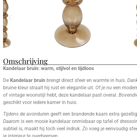
Omschrijving
Kandelaar bruin: warm, stijlvol en tijdloos
De
Kandelaar bruin
brengt direct sfeer en warmte in huis.
Dank
bruine kleur straalt hij rust en elegantie uit.
Of je nu
een moderne
of vintage woonstijl hebt, deze kandelaar past overal.
Bovendi
geschikt voor iedere kamer in huis.
Tijdens
de avonduren geeft een brandende kaars extra gezellig
Daarom
is een mooie kandelaar onmisbaar op tafel of dressoir
subtiel is, maakt hij toch veel indruk.
Zo
voeg je eenvoudig sfee
je interieur te overheersen.