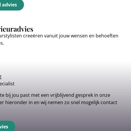
d advies
rieuradvies
urstylisten creeëren vanuit jouw wensen en behoeften
es.
g
cialist
e bij jou past met een vrijblijvend gesprek in onze
r hieronder in en wij nemen zo snel mogelijk contact
vies