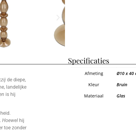
Specificaties
Afmeting
Ø10 x 40
zij
de diepe,
Kleur
Bruin
, landelijke
en
is hij
Materiaal
Glas
heid.
.
Hoewel
hij
r toe zonder