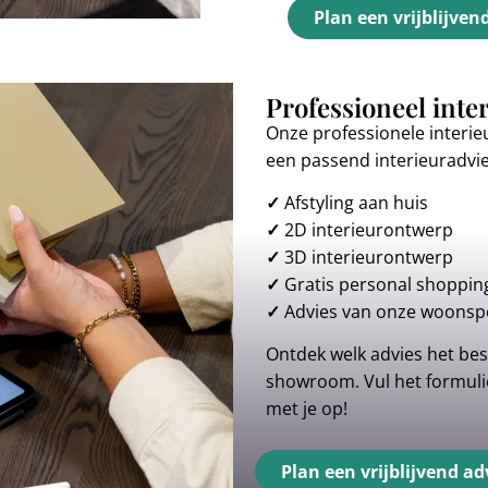
Plan een vrijblijven
Professioneel inte
Onze professionele interie
een passend interieuradvi
✓
Afstyling aan huis
✓
2D interieurontwerp
✓
3D interieurontwerp
✓
Gratis personal shoppin
✓
Advies van onze woonspe
Ontdek welk advies het best
showroom. Vul het formulie
met je op!
Plan een vrijblijvend ad