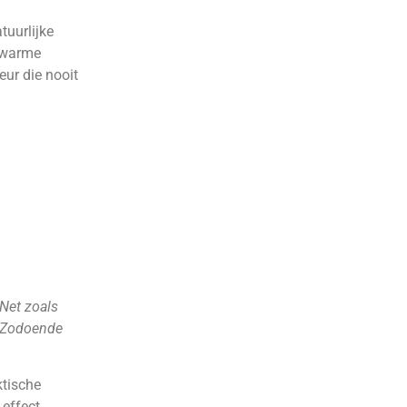
tuurlijke
 warme
eur die nooit
Net zoals
Zodoende
ktische
 effect.