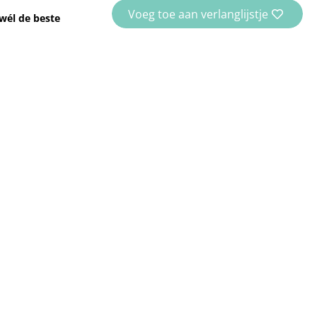
Voeg toe aan verlanglijstje
wél de beste