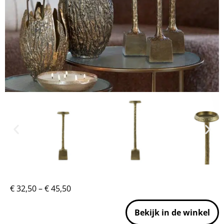
€
32,50
–
€
45,50
Bekijk in de winkel