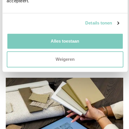
accepteert.
Ontdek welk advies het beste bij jou past met
een vrijblijvend gesprek in onze showroom.
Details tonen
Vul het formulier hieronder in en wij nemen zo
snel mogelijk contact met je op!
Alles toestaan
Plan een vrijblijvend advies
Weigeren