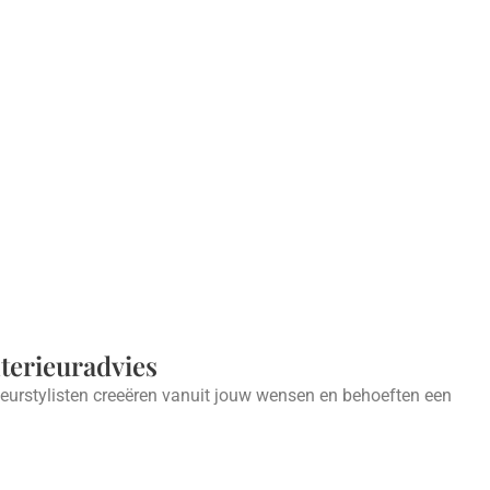
nterieuradvies
ieurstylisten creeëren vanuit jouw wensen en behoeften een
.