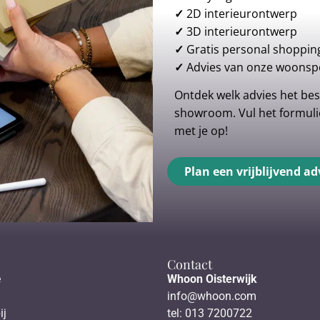
✓
2D interieurontwerp
✓
3D interieurontwerp
✓
Gratis personal shoppin
✓
Advies van onze woonspe
Ontdek welk advies het best
showroom. Vul het formulie
met je op!
Plan een vrijblijvend ad
Contact
e
Whoon Oisterwijk
info@whoon.com
ij
tel: 013 7200722