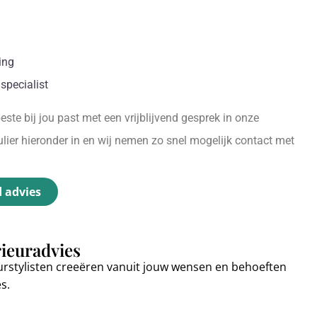
ing
specialist
ste bij jou past met een vrijblijvend gesprek in onze
ier hieronder in en wij nemen zo snel mogelijk contact met
d advies
rieuradvies
urstylisten creeëren vanuit jouw wensen en behoeften
es.