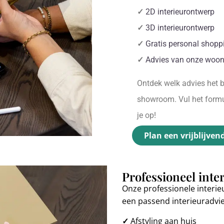
✓
2D interieurontwerp
✓
3D interieurontwerp
✓
Gratis personal shopp
✓
Advies van onze woon
Ontdek welk advies het be
showroom. Vul het formul
je op!
Plan een vrijblijven
Professioneel inte
Onze professionele interie
een passend interieuradvi
✓
Afstyling aan huis