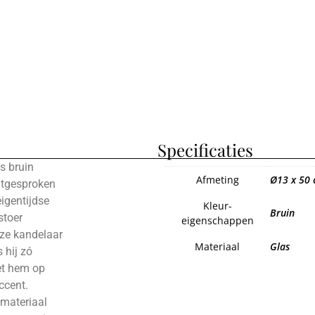
Specificaties
s bruin
Afmeting
Ø13 x 50
uitgesproken
eigentijdse
Kleur-
Bruin
stoer
eigenschappen
Deze kandelaar
Materiaal
Glas
 hij zó
Zet hem op
ccent.
 materiaal