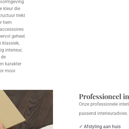
e vormgeving
 kleur die
ructuur trekt
er hem
 accessoires
ervol geheel.
 klassiek,
g interieur,
 de
en karakter
oor mooi
Professioneel i
Onze professionele inter
passend interieuradvies
✓
Afstyling aan huis