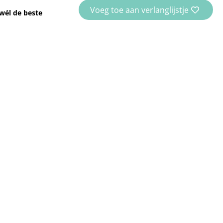
Voeg toe aan verlanglijstje
wél de beste