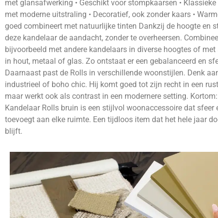
met glansafwerking • Geschikt voor stompkaarsen • Klassiek
met moderne uitstraling • Decoratief, ook zonder kaars • Warme
goed combineert met natuurlijke tinten Dankzij de hoogte en st
deze kandelaar de aandacht, zonder te overheersen. Combine
bijvoorbeeld met andere kandelaars in diverse hoogtes of met
in hout, metaal of glas. Zo ontstaat er een gebalanceerd en sfe
Daarnaast past de Rolls in verschillende woonstijlen. Denk aan
industrieel of boho chic. Hij komt goed tot zijn recht in een rusti
maar werkt ook als contrast in een modernere setting. Kortom:
Kandelaar Rolls bruin is een stijlvol woonaccessoire dat sfeer 
toevoegt aan elke ruimte. Een tijdloos item dat het hele jaar d
blijft.