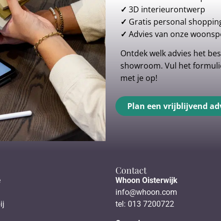
✓
3D interieurontwerp
✓
Gratis personal shoppin
✓
Advies van onze woonspe
Ontdek welk advies het best
showroom. Vul het formulie
met je op!
Plan een vrijblijvend ad
Contact
e
Whoon Oisterwijk
info@whoon.com
ij
tel: 013 7200722