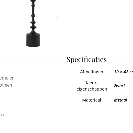
Specificaties
Afmetingen
10 × 42 c
erne en
Kleur-
ot een
Zwart
eigenschappen
Materiaal
Metaal
en.