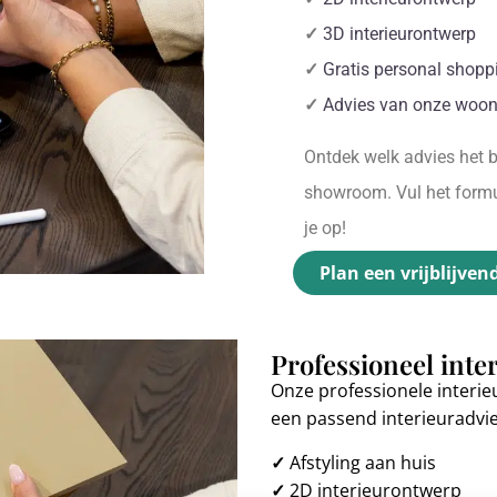
✓
3D interieurontwerp
✓
Gratis personal shopp
✓
Advies van onze woon
Ontdek welk advies het be
showroom. Vul het formul
je op!
Plan een vrijblijven
Professioneel inte
Onze professionele interie
een passend interieuradvi
✓
Afstyling aan huis
✓
2D interieurontwerp