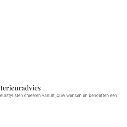
nterieuradvies
ieurstylisten creeëren vanuit jouw wensen en behoeften een
.