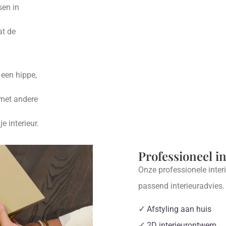
sen in
at de
 een hippe,
 met andere
e interieur.
Professioneel i
Onze professionele inter
passend interieuradvies
✓
Afstyling aan huis
✓
2D interieurontwerp