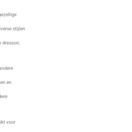
ezellige
verse stijlen
 dressoir,
andere
ten en
dere
ikt voor