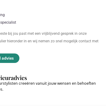
ing
specialist
ste bij jou past met een vrijblijvend gesprek in onze
ier hieronder in en wij nemen zo snel mogelijk contact met
d advies
rieuradvies
urstylisten creeëren vanuit jouw wensen en behoeften
es.