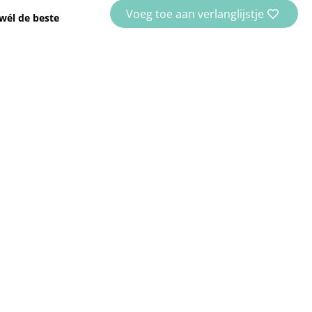
Voeg toe aan verlanglijstje
wél de beste