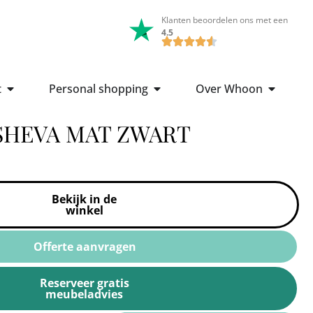
Klanten beoordelen ons met een
4.5
t
Personal shopping
Over Whoon
SHEVA MAT ZWART
Bekijk in de
winkel
Offerte aanvragen
Reserveer gratis
meubeladvies