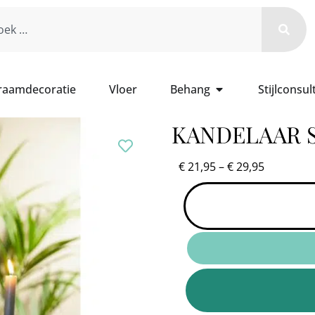
 raamdecoratie
Vloer
Behang
Stijlconsul
KANDELAAR 
€
21,95
–
€
29,95