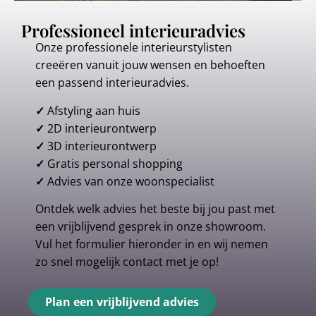
Professioneel interieuradvies
Onze professionele interieurstylisten
creeëren vanuit jouw wensen en behoeften
een passend interieuradvies.
✓
Afstyling aan huis
✓
2D interieurontwerp
✓
3D interieurontwerp
✓
Gratis personal shopping
✓
Advies van onze woonspecialist
Ontdek welk advies het beste bij jou past met
een vrijblijvend gesprek in onze showroom.
Vul het formulier hieronder in en wij nemen
zo snel mogelijk contact met je op!
Plan een vrijblijvend advies