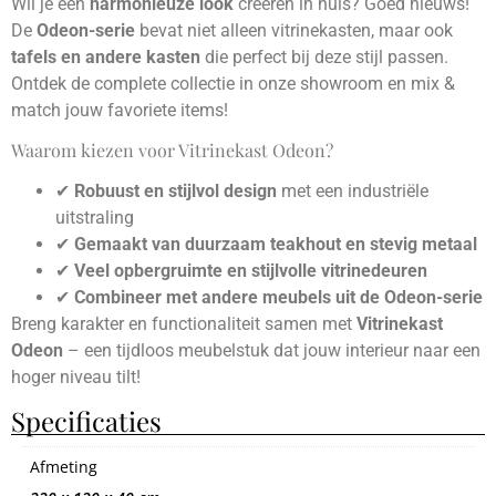
Wil je een
harmonieuze look
creëren in huis? Goed nieuws!
De
Odeon-serie
bevat niet alleen vitrinekasten, maar ook
tafels en andere kasten
die perfect bij deze stijl passen.
Ontdek de complete collectie in onze showroom en mix &
match jouw favoriete items!
Waarom kiezen voor Vitrinekast Odeon?
✔
Robuust en stijlvol design
met een industriële
uitstraling
✔
Gemaakt van duurzaam teakhout en stevig metaal
✔
Veel opbergruimte en stijlvolle vitrinedeuren
✔
Combineer met andere meubels uit de Odeon-serie
Breng karakter en functionaliteit samen met
Vitrinekast
Odeon
– een tijdloos meubelstuk dat jouw interieur naar een
hoger niveau tilt!
Specificaties
Afmeting