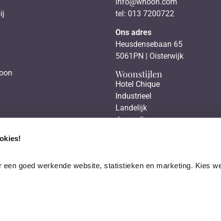
info@whoon.com
ij
tel: 013 7200722
Ons adres
Heusdensebaan 65
5061PN | Oisterwijk
Woonstijlen
hoon
Hotel Chique
Industrieel
Landelijk
Japandi
Scandinavisch
okies!
 een goed werkende website, statistieken en marketing. Kies wel