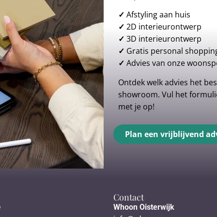
✓
Afstyling aan huis
✓
2D interieurontwerp
✓
3D interieurontwerp
✓
Gratis personal shoppin
✓
Advies van onze woonspe
Ontdek welk advies het best
showroom. Vul het formulie
met je op!
Plan een vrijblijvend ad
Contact
e
Whoon Oisterwijk