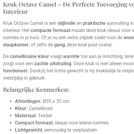
Kruk Octave Camel – De Perfecte Toevoeging v
Interieur
Kruk Octave Camel is een
stijlvolle
en
praktische
aanvulling vo
interieur. Het
compacte formaat
maakt deze kruk ideaal voor v
ruimtes in je huis. Of je nu een extra zitplek zoekt voor de
woo
slaapkamer
, of zelfs de
gang
, deze kruk past overal.
De
camelbruine kleur
voegt
warmte
toe aan je inrichting, terw
zorgt voor een
zachte uitstraling
. Deze kruk is niet alleen moo
functioneel
. Dankzij het lichte gewicht is hij makkelijk te verp
veelzijdig in gebruik.
Belangrijke Kenmerken:
Afmetingen
: Ø35 x 35 cm
Kleur
: Camelbruin
Materiaal
: Textiel
Compact formaat
, ideaal voor kleine ruimtes
Lichtgewicht
, eenvoudig te verplaatsen