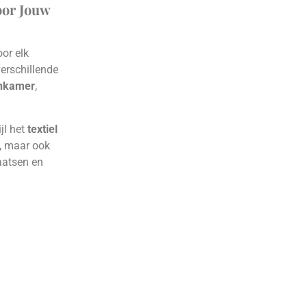
oor Jouw
or elk
erschillende
nkamer
,
ijl het
textiel
i, maar ook
laatsen en