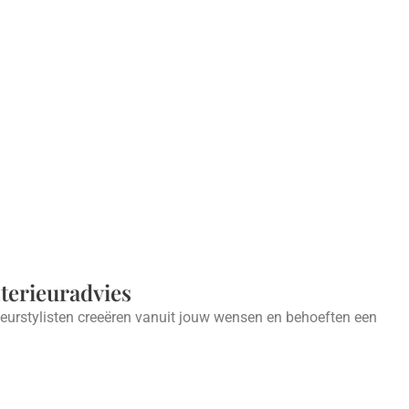
nterieuradvies
ieurstylisten creeëren vanuit jouw wensen en behoeften een
.