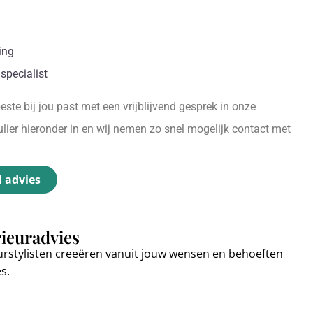
ing
specialist
ste bij jou past met een vrijblijvend gesprek in onze
ier hieronder in en wij nemen zo snel mogelijk contact met
d advies
rieuradvies
urstylisten creeëren vanuit jouw wensen en behoeften
es.