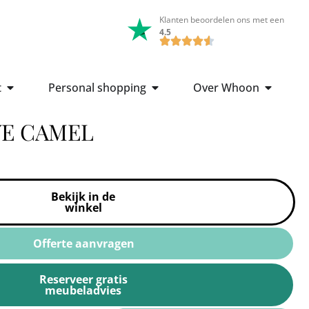
Klanten beoordelen ons met een
4.5
t
Personal shopping
Over Whoon
VE CAMEL
Bekijk in de
winkel
Offerte aanvragen
Reserveer gratis
meubeladvies