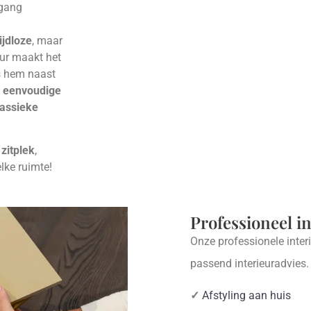
 gang
tijdloze
, maar
eur maakt het
ts hem naast
n
eenvoudige
lassieke
 zitplek
,
elke ruimte!
Professioneel i
Onze professionele inter
passend interieuradvies
✓
Afstyling aan huis