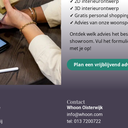
✓
2D interieurontwerp
✓
3D interieurontwerp
✓
Gratis personal shoppin
✓
Advies van onze woonspe
Ontdek welk advies het best
showroom. Vul het formulie
met je op!
Plan een vrijblijvend ad
Contact
e
Whoon Oisterwijk
info@whoon.com
ij
tel: 013 7200722