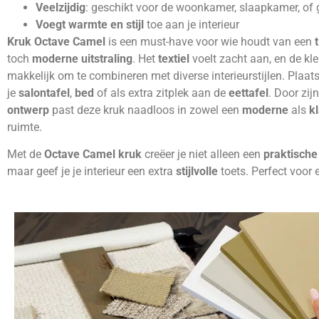
Veelzijdig
: geschikt voor de woonkamer, slaapkamer, of
Voegt warmte en stijl
toe aan je interieur
Kruk Octave Camel
is een must-have voor wie houdt van een
toch
moderne uitstraling
. Het
textiel
voelt zacht aan, en de kl
makkelijk om te combineren met diverse interieurstijlen. Plaa
je
salontafel
,
bed
of als extra zitplek aan de
eettafel
. Door zij
ontwerp
past deze kruk naadloos in zowel een
moderne
als
k
ruimte.
Met de
Octave Camel kruk
creëer je niet alleen een
praktische
maar geef je je interieur een extra
stijlvolle
toets. Perfect voor 