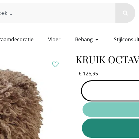
 raamdecoratie
Vloer
Behang
Stijlconsul
KRUIK OCTA
€
126,95