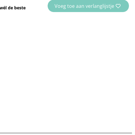
Voeg toe aan verlanglijstje
wél de beste