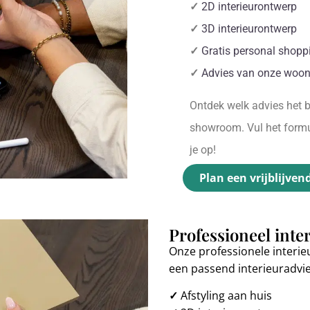
✓
2D interieurontwerp
✓
3D interieurontwerp
✓
Gratis personal shopp
✓
Advies van onze woon
Ontdek welk advies het be
showroom. Vul het formul
je op!
Plan een vrijblijven
Professioneel inte
Onze professionele interie
een passend interieuradvi
✓
Afstyling aan huis