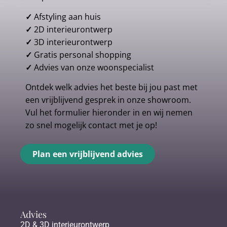
✓
Afstyling aan huis
✓
2D interieurontwerp
✓
3D interieurontwerp
✓
Gratis personal shopping
✓
Advies van onze woonspecialist
Ontdek welk advies het beste bij jou past met
een vrijblijvend gesprek in onze showroom.
Vul het formulier hieronder in en wij nemen
zo snel mogelijk contact met je op!
Plan een vrijblijvend advies
Advies
2D & 3D interieurontwerp