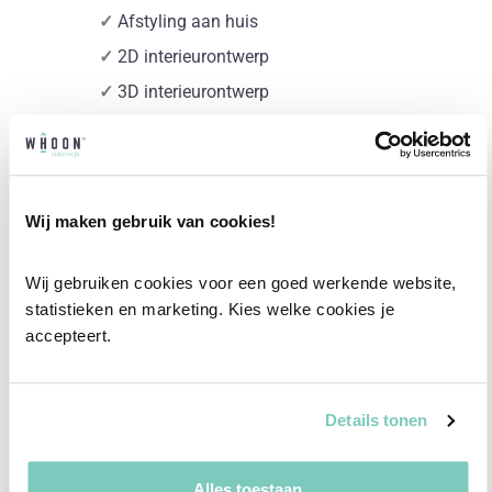
✓
Afstyling aan huis
✓
2D interieurontwerp
✓
3D interieurontwerp
✓
Gratis personal shopping
✓
Advies van onze woonspecialist
Ontdek welk advies het beste bij jou past met
Wij maken gebruik van cookies!
een vrijblijvend gesprek in onze showroom.
Vul het formulier hieronder in en wij nemen zo
Wij gebruiken cookies voor een goed werkende website, 
statistieken en marketing. Kies welke cookies je 
snel mogelijk contact met je op!
accepteert.
Plan een vrijblijvend advies
Details tonen
Alles toestaan